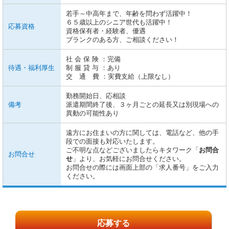
若手～中高年まで、年齢を問わず活躍中！
６５歳以上のシニア世代も活躍中！
応募資格
資格保有者・経験者、優遇
ブランクのある方、ご相談ください！
社 会 保 険 ：完備
待遇・福利厚生
制 服 貸 与 ：あり
交 通 費 ：実費支給（上限なし）
勤務開始日、応相談
備考
派遣期間終了後、３ヶ月ごとの延長又は別現場への
異動の可能性あり
遠方にお住まいの方に関しては、電話など、他の手
段での面接も対応いたします。
ご不明な点などございましたらキタワーク「
お問合
お問合せ
せ
」より、お気軽にお問合せください。
お問合せの際には画面上部の「求人番号」をご入力
ください。
応募する