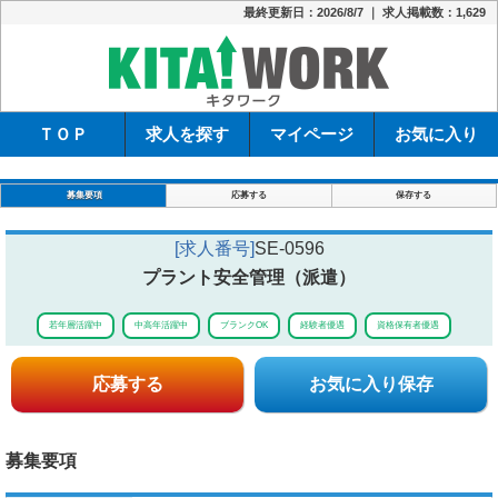
最終更新日：2026/8/7 ｜ 求人掲載数：1,629
キタワーク
ＴＯＰ
求人を探す
マイページ
お気に入り
募集要項
応募する
保存する
[求人番号]
SE-0596
プラント安全管理（派遣）
若年層活躍中
中高年活躍中
ブランクOK
経験者優遇
資格保有者優遇
応募する
お気に入り保存
募集要項