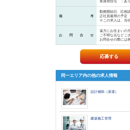
単身用住宅 ：あ
勤務開始日、応相
備考
正社員雇用の予定
※この求人は、当
遠方にお住まいの
お問合せ
ご不明な点などご
お問合せの際には
応募する
同一エリア内の他の求人情報
設計補助（派遣）
建築施工管理