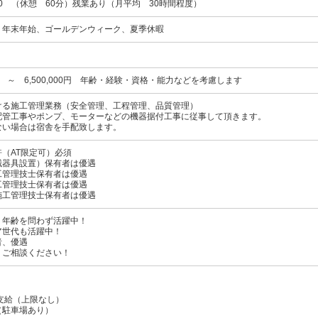
：00 （休憩 60分）残業あり（月平均 30時間程度）
、年末年始、ゴールデンウィーク、夏季休暇
00円 ～ 6,500,000円 年齢・経験・資格・能力などを考慮します
ける施工管理業務（安全管理、工程管理、品質管理）
配管工事やポンプ、モーターなどの機器据付工事に従事して頂きます。
ない場合は宿舎を手配致します。
（AT限定可）必須
械器具設置）保有者は優遇
工管理技士保有者は優遇
工管理技士保有者は優遇
施工管理技士保有者は優遇
、年齢を問わず活躍中！
ア世代も活躍中！
者、優遇
、ご相談ください！
支給（上限なし）
（駐車場あり）