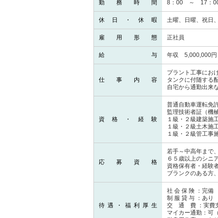
勤務時間
8：00 ～ 17
休日・休暇
土曜、日曜、祝日
雇用形態
正社員
給与
年収 5,000,0
プラント工事にお
仕事内容
タンクに付随する
自宅から通勤出来
普通自動車運転免許
監理技術者証（機
資格・経験
１級・２級建築施
１級・２級土木施
１級・２級管工事
若手～中高年まで
６５歳以上のシニ
応募資格
資格保有者・経験
ブランクのある方
社 会 保 険 ：完備
制 服 貸 与 ：あり
待遇・福利厚生
交 通 費 ：実費
マイカー通勤：可