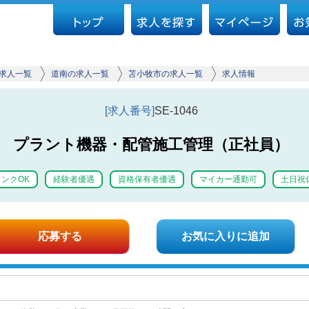
求人一覧
道南の求人一覧
苫小牧市の求人一覧
求人情報
[求人番号]
SE-1046
プラント機器・配管施工管理（正社員）
ンクOK
経験者優遇
資格保有者優遇
マイカー通勤可
土日祝
応募する
お気に入りに追加