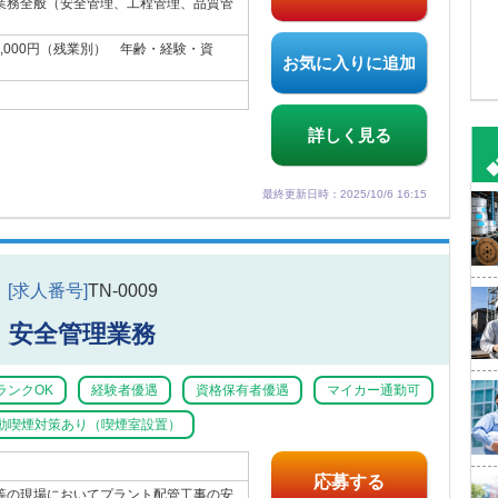
業務全般（安全管理、工程管理、品質管
00,000円（残業別） 年齢・経験・資
お気に入りに追加
。
詳しく見る
最終更新日時：2025/10/6 16:15
[求人番号]
TN-0009
安全管理業務
ランクOK
経験者優遇
資格保有者優遇
マイカー通勤可
動喫煙対策あり（喫煙室設置）
応募する
等の現場においてプラント配管工事の安