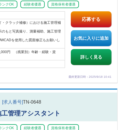
ランクOK
経験者優遇
資格保有者優遇
応募する
イ・クラック補修）における施工管理補
。
示のもと写真撮り、測量補助、施工管理
。
お気に入りに追加
JWCADを使用した図面修正もお願いし
00,000円 （残業別）年齢・経験・資
。
詳しく見る
最終更新日時：2025/9/18 10:41
[求人番号]
TN-0648
施工管理アシスタント
ランクOK
経験者優遇
資格保有者優遇