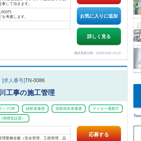
従事して頂きます。
,000円
お気に入りに追加
どを考慮します。
詳しく見る
最終更新日時：2025/10/6 15:22
[求人番号]
TN-0086
川工事の施工管理
ランクOK
経験者優遇
資格保有者優遇
マイカー通勤可
Twee
（喫煙室設置）
応募する
管理業務全般（安全管理、工程管理、品