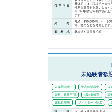
管理補助として従事して頂
具体的には、現場担当者指
仕事内容
補助全般等をお願いします
※CAD操作が可能であれば
ます。
月給 250,000円 ～ 3
給 与
格・能力などを考慮します
勤 務 地
北海道夕張郡長沼町
未経験者歓
若年層活躍中
中高年活躍中
未
資格、経験不問
経験者優遇
資
正社員雇用
Ｕ・Ｉターン歓迎
職 種
その他 > 建設作業 製造