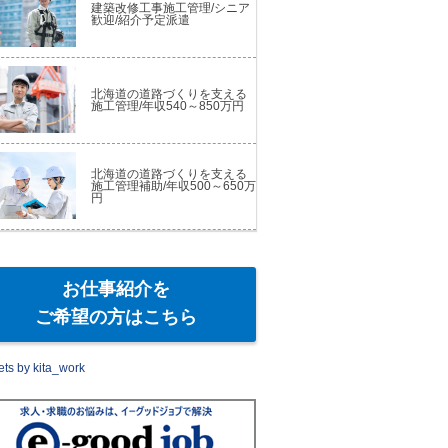
建築改修工事施工管理/シニア
歓迎/紹介予定派遣
北海道の道路づくりを支える
施工管理/年収540～850万円
北海道の道路づくりを支える
施工管理補助/年収500～650万
円
お仕事紹介を
ご希望の方はこちら
ts by kita_work