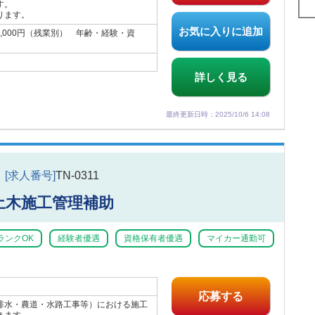
す。
ります。
お気に入りに追加
00,000円（残業別） 年齢・経験・資
。
詳しく見る
最終更新日時：2025/10/6 14:08
[求人番号]
TN-0311
土木施工管理補助
ランクOK
経験者優遇
資格保有者優遇
マイカー通勤可
応募する
排水・農道・水路工事等）における施工