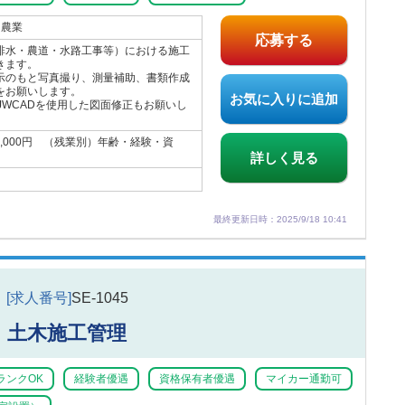
 農業
応募する
排水・農道・水路工事等）における施工
きます。
示のもと写真撮り、測量補助、書類作成
をお願いします。
お気に入りに追加
JWCADを使用した図面修正もお願いし
30,000円 （残業別）年齢・経験・資
。
詳しく見る
最終更新日時：2025/9/18 10:41
[求人番号]
SE-1045
土木施工管理
ランクOK
経験者優遇
資格保有者優遇
マイカー通勤可