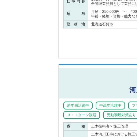
仕事内容
全管理業務員として業務に
月給 250,000円 ～ 400
給 与
年齢・経験・資格・能力な
勤 務 地
北海道石狩市
河
若年層活躍中
中高年活躍中
ブ
Ｕ・Ｉターン歓迎
受動喫煙対策あり
職 種
土木技術者 > 施工管理
土木河川工事における施工