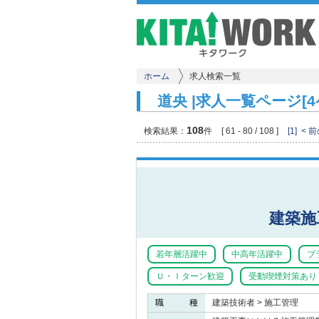
ホーム
求人検索一覧
道央 |求人一覧ページ[
108
検索結果：
件
[ 61 - 80 / 108 ]
[1]
< 
建築施
若年層活躍中
中高年活躍中
ブ
Ｕ・Ｉターン歓迎
受動喫煙対策あり
職 種
建築技術者 > 施工管理