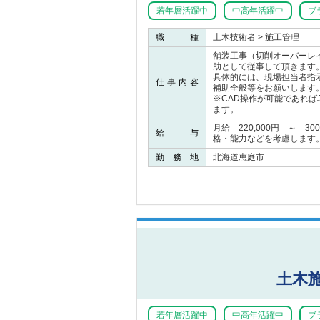
若年層活躍中
中高年活躍中
ブ
職 種
土木技術者 > 施工管理
舗装工事（切削オーバーレ
助として従事して頂きます
具体的には、現場担当者指
仕事内容
補助全般等をお願いします
※CAD操作が可能であれば
ます。
月給 220,000円 ～ 3
給 与
格・能力などを考慮します
勤 務 地
北海道恵庭市
土木
若年層活躍中
中高年活躍中
ブ