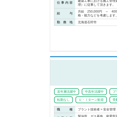
建築工事における施工管理
仕事内容
理）に従事して頂きます。
月給 250,000円 ～ 4
給 与
格・能力などを考慮します
勤 務 地
北海道石狩市
若年層活躍中
中高年活躍中
ブ
転勤なし
Ｕ・Ｉターン歓迎
受
職 種
プラント技術者 > 安全管理
製油所、ガス基地、発電所