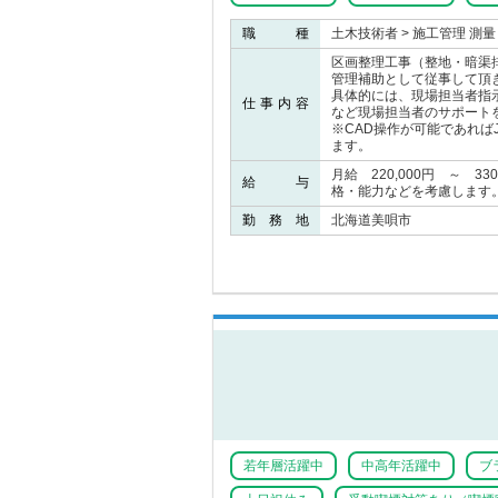
職 種
土木技術者 > 施工管理 測量
区画整理工事（整地・暗渠
管理補助として従事して頂
具体的には、現場担当者指
仕事内容
など現場担当者のサポート
※CAD操作が可能であれば
ます。
月給 220,000円 ～ 3
給 与
格・能力などを考慮します
勤 務 地
北海道美唄市
若年層活躍中
中高年活躍中
ブ