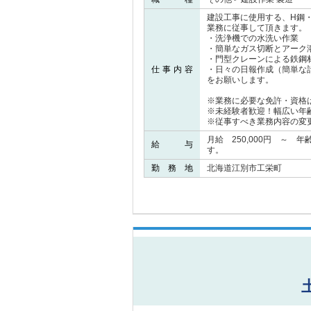
建設工事に使用する、H鋼
業務に従事して頂きます。
・洗浄機での水洗い作業
・簡単なガス切断とアーク
・門型クレーンによる鉄鋼
仕事内容
・日々の日報作成（簡単な
をお願いします。
※業務に必要な免許・資格
※未経験者歓迎！幅広い年
※従事すべき業務内容の変
月給 250,000円 ～
給 与
す。
勤 務 地
北海道江別市工栄町