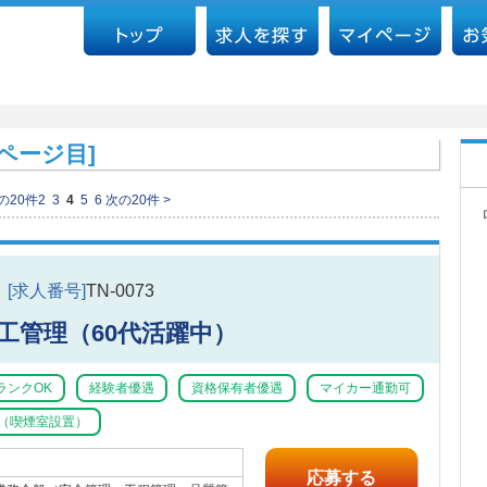
4ページ目]
前の20件
2
3
4
5
6
次の20件 >
[求人番号]
TN-0073
工管理（60代活躍中）
ランクOK
経験者優遇
資格保有者優遇
マイカー通勤可
（喫煙室設置）
応募する