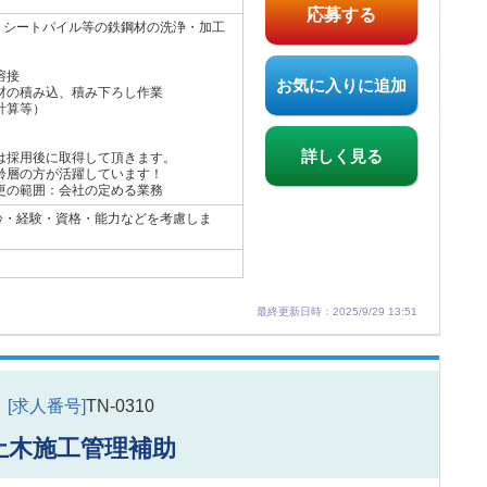
応募する
・シートパイル等の鉄鋼材の洗浄・加工
溶接
お気に入りに追加
材の積み込、積み下ろし作業
計算等）
詳しく見る
は採用後に取得して頂きます。
齢層の方が活躍しています！
更の範囲：会社の定める業務
 年齢・経験・資格・能力などを考慮しま
最終更新日時：2025/9/29 13:51
[求人番号]
TN-0310
土木施工管理補助