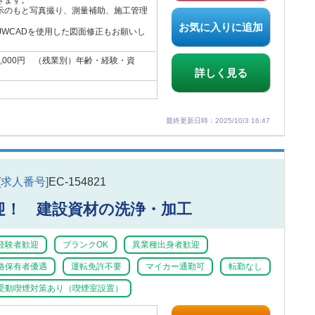
きます。
示のもと写真撮り、測量補助、施工管理
。
お気に入りに追加
JWCADを使用した図面修正もお願いし
00,000円 （残業別）年齢・経験・資
。
詳しく見る
最終更新日時：2025/10/3 16:47
[求人番号]
EC-154821
迎！ 建設資材の洗浄・加工
経験者歓迎
ブランクOK
異業種出身者歓迎
格保有者優遇
運転免許不要
マイカー通勤可
転勤なし
受動喫煙対策あり（喫煙室設置）