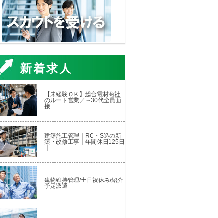
新着求人
【未経験ＯＫ】総合電材商社
のルート営業／～30代全員面
接
建築施工管理｜RC・S造の新
築・改修工事｜年間休日125日
｜…
建物維持管理/土日祝休み/紹介
予定派遣