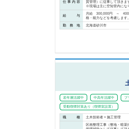
仕事内容
質管理）に従事して頂きま
※現場は主に空知管内にな
月給 300,000円 ～ 4
給 与
格・能力などを考慮します
勤 務 地
北海道砂川市
若年層活躍中
中高年活躍中
ブ
受動喫煙対策あり（喫煙室設置）
職 種
土木技術者 > 施工管理
区画整理工事（整地・暗渠