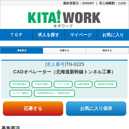
最終更新日：2026/8/7 ｜ 求人掲載数：1,629
キタワーク
ＴＯＰ
求人を探す
マイページ
お気に入り
募集要項
応募する
保存する
[求人番号]
TN-0225
CADオペレーター（北海道新幹線トンネル工事）
若年層活躍中
中高年活躍中
ブランクOK
経験者優遇
資格保有者優遇
マイカー通勤可
受動喫煙対策あり（喫煙室設置）
応募する
お気に入り保存
募集要項