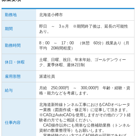
勤務地
北海道小樽市
即日 ～ 3ヵ月 ※期間終了後は、延長の可能性
期間
あり。
8：00 ～ 17：00 （休憩 60分）残業あり（月
勤務時間
平均 20時間程度）
土曜、日曜、祝日、年末年始、ゴールデンウィー
休日・休暇
ク、夏季休暇、週休2日制
雇用形態
派遣社員
月給 250,000円 ～ 300,000円 年齢・経験・資
給与
格・能力などを考慮します。
北海道新幹線トンネル工事におけるCADオペレータ
ー業務（図面作成・修正等）に従事して頂きます。
※CADはAutoCADを使用しますがその他のソフト経
験者の方でもご相談ください。
仕事内容
CAD操作以外にも簡単な公務補助業務（トンネル
資材の数量整理等）もお願いします。
実務経験のない方でもCAD操作が可能であれば、