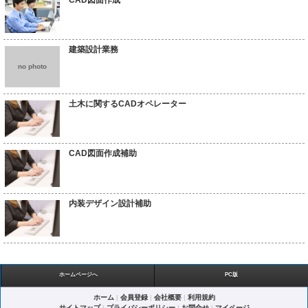
建築設計業務
no photo
土木に関するCADオペレーター
CAD図面作成補助
内装デザイン設計補助
ホームページへ
PC版
ホーム
|
会員登録
|
会社概要
|
利用規約
サイトマップ
|
プライバシーポリシー
|
お問合せ
|
マイページ