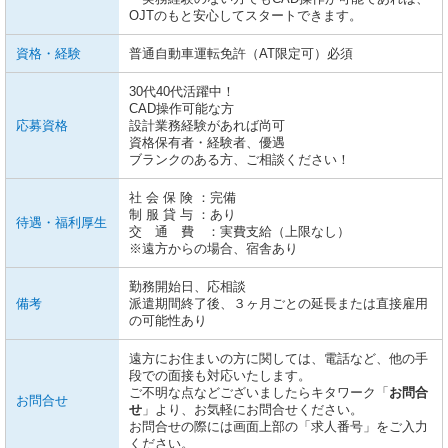
OJTのもと安心してスタートできます。
資格・経験
普通自動車運転免許（AT限定可）必須
30代40代活躍中！
CAD操作可能な方
応募資格
設計業務経験があれば尚可
資格保有者・経験者、優遇
ブランクのある方、ご相談ください！
社 会 保 険 ：完備
制 服 貸 与 ：あり
待遇・福利厚生
交 通 費 ：実費支給（上限なし）
※遠方からの場合、宿舎あり
勤務開始日、応相談
備考
派遣期間終了後、３ヶ月ごとの延長または直接雇用
の可能性あり
遠方にお住まいの方に関しては、電話など、他の手
段での面接も対応いたします。
ご不明な点などございましたらキタワーク「
お問合
お問合せ
せ
」より、お気軽にお問合せください。
お問合せの際には画面上部の「求人番号」をご入力
ください。