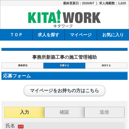
最終更新日：2026/8/7 ｜ 求人掲載数：1,629
キタワーク
ＴＯＰ
求人を探す
マイページ
お気に入り
事務所新築工事の施工管理補助
募集要項
応募する
保存する
応募フォーム
マイページをお持ちの方はこちら
入力
確認
送信
氏名
必須