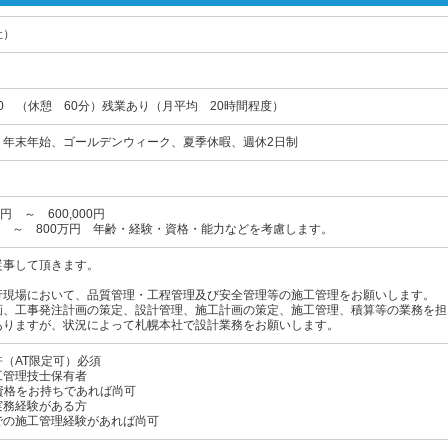
社）
：30 （休憩 60分）残業あり（月平均 20時間程度）
、年末年始、ゴールデンウィーク、夏季休暇、週休2日制
円 ～ 600,000円
円 ～ 800万円 年齢・経験・資格・能力などを考慮します。
従事して頂きます。
行現場において、品質管理・工程管理及び安全管理等の施工管理をお願いします。
画、工事発注計画の策定、設計管理、施工計画の策定、施工管理、積算等の業務を担
ありますが、状況によって札幌本社で設計業務をお願いします。
（AT限定可）必須
工管理技士保有者
資格をお持ちであれば尚可
実務経験がある方
での施工管理経験があれば尚可