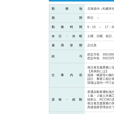
勤務地
北海道内（札幌本
期間
即日 ～
勤務時間
9：15 ～ 17
休日・休暇
土曜、日曜、祝日
雇用形態
正社員
想定月収 350,000
給与
想定年収 550万
発注者支援業務に
【具体的には】
仕事内容
道路・橋梁等の施
設計、事業工程計
現場は道内一円で
普通自動車運転免許
１級・２級土木施
資格・経験
技術士、RCCMの
発注者支援業務の
高速道路管理会社