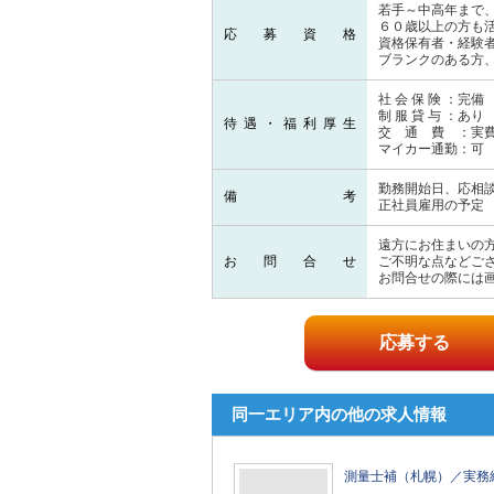
若手～中高年まで
６０歳以上の方も
応募資格
資格保有者・経験
ブランクのある方
社 会 保 険 ：完備
制 服 貸 与 ：あり
待遇・福利厚生
交 通 費 ：実
マイカー通勤：可
勤務開始日、応相
備考
正社員雇用の予定
遠方にお住まいの
お問合せ
ご不明な点などご
お問合せの際には
応募する
同一エリア内の他の求人情報
測量士補（札幌）／実務