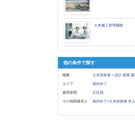
土木施工管理補助
他の条件で探す
職種
土木技術者
>
設計
積算
調
エリア
道内全て
雇用形態
正社員
その他関連求人
道内全て×土木技術者 求