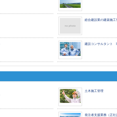
総合建設業の建築施工
no photo
）
建設コンサルタント 
土木施工管理
）
発注者支援業務（正社