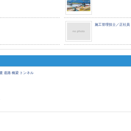
施工管理技士／正社員
no photo
査
道路
橋梁
トンネル
人