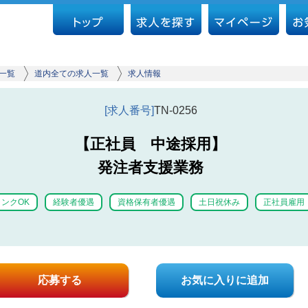
一覧
道内全ての求人一覧
求人情報
[求人番号]
TN-0256
【正社員 中途採用】
発注者支援業務
ンクOK
経験者優遇
資格保有者優遇
土日祝休み
正社員雇用
応募する
お気に入りに追加