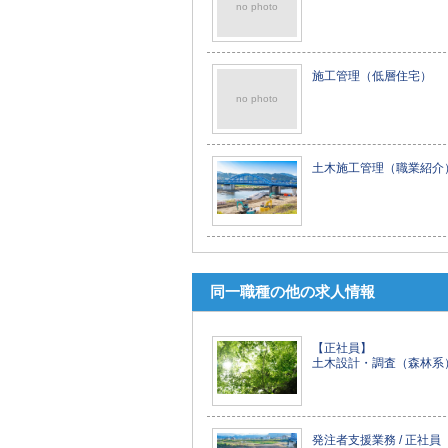
no photo
施工管理（低層住宅）
no photo
土木施工管理（職業紹介
同一職種の他の求人情報
【正社員】
土木設計・調査（森林系
発注者支援業務 / 正社員