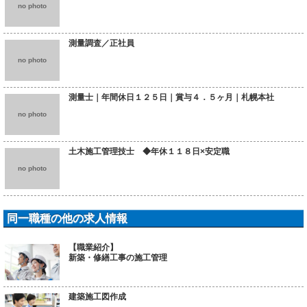
no photo
測量調査／正社員
no photo
測量士｜年間休日１２５日｜賞与４．５ヶ月｜札幌本社
no photo
土木施工管理技士 ◆年休１１８日×安定職
no photo
同一職種の他の求人情報
【職業紹介】
新築・修繕工事の施工管理
建築施工図作成