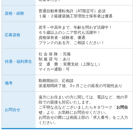
普通自動車運転免許（AT限定可）必須
資格・経験
１級・２級建築施工管理技士保有者は優遇
若手～中高年まで、年齢を問わず活躍中！
６５歳以上のシニア世代も活躍中！
応募資格
資格保有者・経験者、優遇
ブランクのある方、ご相談ください！
社 会 保 険 ：完備
制 服 貸 与 ：あり
待遇・福利厚生
交 通 費 ：実費支給（上限なし）
マイカー通勤：可
勤務開始日、応相談
備考
派遣期間終了後、3ヶ月ごとの延長の可能性あり
遠方にお住まいの方に関しては、電話など、他の手
段での面接も対応いたします。
ご不明な点などございましたらキタワーク「
お問合
お問合せ
せ
」より、お気軽にお問合せください。
お問合せの際には画面上部の「求人番号」をご入力
ください。