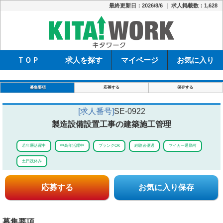
最終更新日：2026/8/6 ｜ 求人掲載数：1,628
キタワーク
ＴＯＰ
求人を探す
マイページ
お気に入り
募集要項
応募する
保存する
[求人番号]
SE-0922
製造設備設置工事の建築施工管理
若年層活躍中
中高年活躍中
ブランクOK
経験者優遇
マイカー通勤可
土日祝休み
応募する
お気に入り保存
募集要項