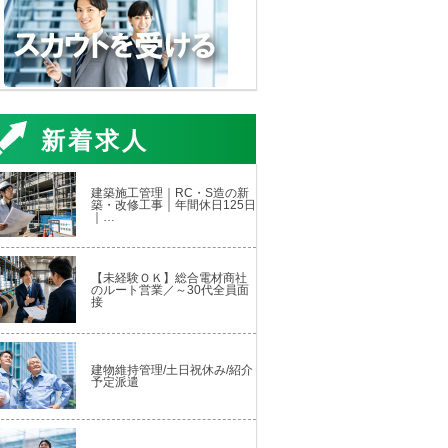
新着求人
建築施工管理｜RC・S造の新
築・改修工事｜年間休日125日
｜…
【未経験ＯＫ】総合電材商社
のルート営業／～30代全員面
接
建物維持管理/土日祝休み/紹介
予定派遣