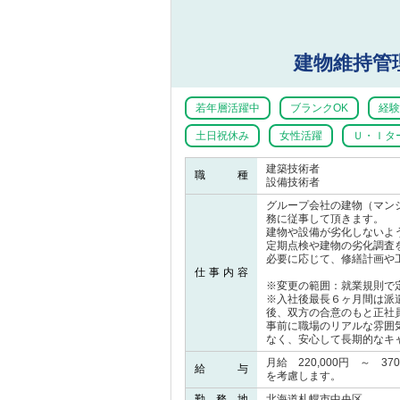
建物維持管
若年層活躍中
ブランクOK
経験
土日祝休み
女性活躍
Ｕ・Ｉタ
建築技術者
職 種
設備技術者
グループ会社の建物（マン
務に従事して頂きます。
建物や設備が劣化しないよ
定期点検や建物の劣化調査
必要に応じて、修繕計画や
仕事内容
※変更の範囲：就業規則で
※入社後最長６ヶ月間は派
後、双方の合意のもと正社
事前に職場のリアルな雰囲
なく、安心して長期的なキ
月給 220,000円 ～ 3
給 与
を考慮します。
勤 務 地
北海道札幌市中央区