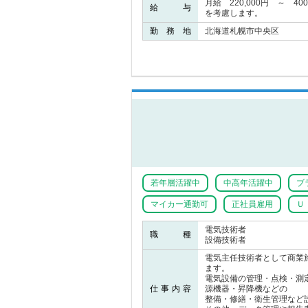
月給 220,000円 ～ 4
給 与
を考慮します。
勤 務 地
北海道札幌市中央区
若年層活躍中
中高年活躍中
ブ
マイカー通勤可
正社員雇用
Ｕ
電気技術者
職 種
設備技術者
電気主任技術者として商業
ます。
電気設備の管理・点検・測
仕事内容
源機器・昇降機などの
整備・修繕・衛生管理など