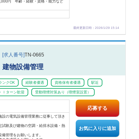
00,000円 年齢・経験・資格・能力など
最終更新日時：2026/1/29 15:14
[求人番号]
TN-0665
建物設備管理
ランクOK
経験者優遇
資格保有者優遇
駅近
・Ｉターン歓迎
受動喫煙対策あり（喫煙室設置）
応募する
施設の電気設備管理業務に従事して頂き
定試験及び建物の空調・給排水設備・熱
お気に入りに追加
設備管理をお願いします。