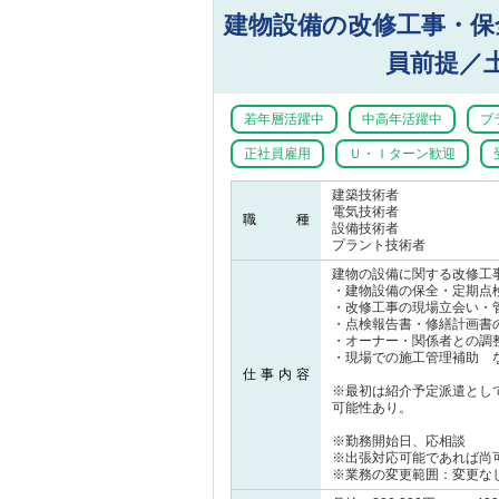
建物設備の改修工事・保
員前提／
若年層活躍中
中高年活躍中
ブ
正社員雇用
Ｕ・Ｉターン歓迎
建築技術者
電気技術者
職 種
設備技術者
プラント技術者
建物の設備に関する改修工
・建物設備の保全・定期点
・改修工事の現場立会い・
・点検報告書・修繕計画書
・オーナー・関係者との調
・現場での施工管理補助 
仕事内容
※最初は紹介予定派遣とし
可能性あり。
※勤務開始日、応相談
※出張対応可能であれば尚
※業務の変更範囲：変更な