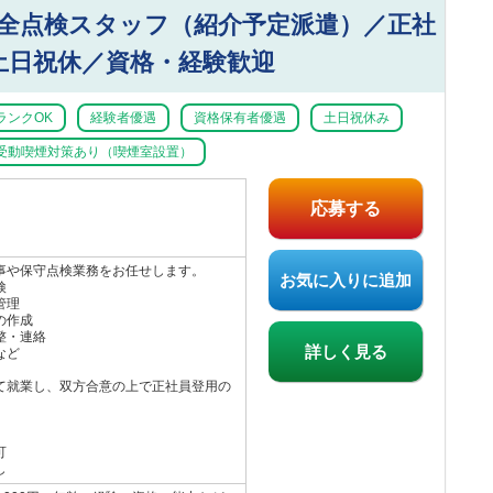
全点検スタッフ（紹介予定派遣）／正社
土日祝休／資格・経験歓迎
ランクOK
経験者優遇
資格保有者優遇
土日祝休み
受動喫煙対策あり（喫煙室設置）
応募する
事や保守点検業務をお任せします。
お気に入りに追加
検
管理
の作成
整・連絡
詳しく見る
など
て就業し、双方合意の上で正社員登用の
可
し