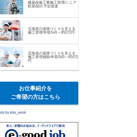
建築改修工事施工管理/シニア
歓迎/紹介予定派遣
北海道の道路づくりを支える
施工管理/年収540～850万円
北海道の道路づくりを支える
施工管理補助/年収500～650万
円
お仕事紹介を
ご希望の方はこちら
ts by kita_work