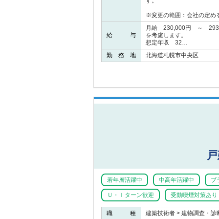
す。
※変更の範囲：会社の定め
月給 230,000円 ～ 2
給 与
を考慮します。
想定年収 32…
勤 務 地
北海道札幌市中央区
戸
若年層活躍中
中高年活躍中
ブ
Ｕ・Ｉターン歓迎
受動喫煙対策あり
職 種
建築技術者 > 建物調査・診