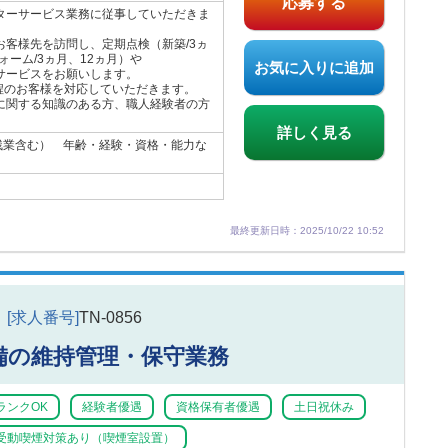
応募する
ターサービス業務に従事していただきま
お客様先を訪問し、定期点検（新築/3ヵ
ォーム/3ヵ月、12ヵ月）や
お気に入りに追加
サービスをお願いします。
程のお客様を対応していただきます。
に関する知識のある方、職人経験者の方
詳しく見る
残業含む） 年齢・経験・資格・能力な
最終更新日時：2025/10/22 10:52
[求人番号]
TN-0856
備の維持管理・保守業務
ランクOK
経験者優遇
資格保有者優遇
土日祝休み
受動喫煙対策あり（喫煙室設置）