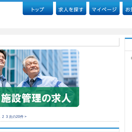
1
2
3
次の20件 >