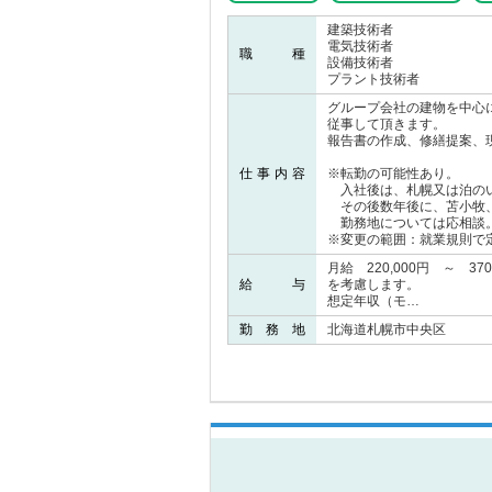
建築技術者
電気技術者
職 種
設備技術者
プラント技術者
グループ会社の建物を中心
従事して頂きます。
報告書の作成、修繕提案、
仕事内容
※転勤の可能性あり。
入社後は、札幌又は泊の
その後数年後に、苫小牧、
勤務地については応相談
※変更の範囲：就業規則で
月給 220,000円 ～ 3
給 与
を考慮します。
想定年収（モ…
勤 務 地
北海道札幌市中央区