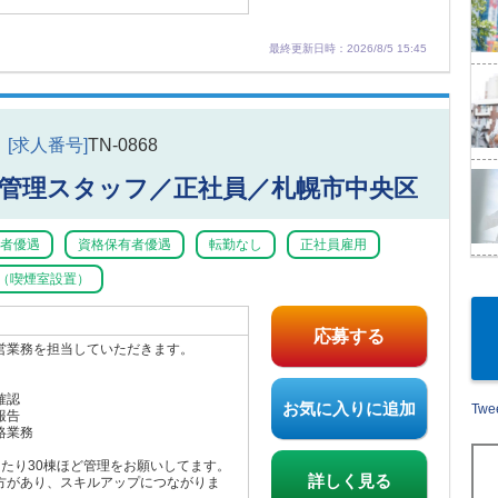
最終更新日時：2026/8/5 15:45
[求人番号]
TN-0868
管理スタッフ／正社員／札幌市中央区
者優遇
資格保有者優遇
転勤なし
正社員雇用
（喫煙室設置）
応募する
営業務を担当していただきます。
確認
お気に入りに追加
Twee
報告
絡業務
たり30棟ほど管理をお願いしてます。
詳しく見る
方があり、スキルアップにつながりま