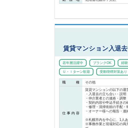
賃貸マンション入退去
若年層活躍中
ブランクOK
経験
Ｕ・Ｉターン歓迎
受動喫煙対策あり
職 種
その他
賃貸マンションの以下の運
・入退去の立ち合い・説明
・仲介業者との連絡・調整
・契約内容や申込手続きの
・修理・清掃依頼の手配・
・オーナー様への報告・連
仕事内容
※札幌市内を中心に、1人あ
※事務作業と現場対応の両