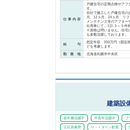
戸建住宅の定期点検やアフ
す。
自社で施工した戸建住宅の
月、12ヵ月、24ヵ月 リフ
仕事内容
メンテナンス等のアフター
社用車にて、1日 ３～５件
※資格は問いません。住宅
も多数活躍しております。
想定年収 350万円（固定
給 与
どを考慮します。
勤 務 地
北海道札幌市中央区
建築設
若年層活躍中
中高年活躍中
ブ
正社員雇用
Ｕ・Ｉターン歓迎