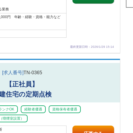
る業務
93,000円 年齢・経験・資格・能力など
最終更新日時：2026/1/29 15:14
[求人番号]
TN-0365
【正社員】
建住宅の定期点検
ランクOK
経験者優遇
資格保有者優遇
（喫煙室設置）
断