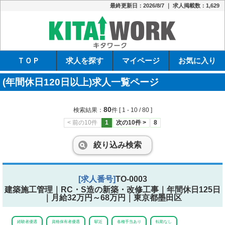
最終更新日：2026/8/7 ｜ 求人掲載数：1,629
キタワーク
ＴＯＰ
求人を探す
マイページ
お気に入り
(年間休日120日以上)求人一覧ページ
80
検索結果：
件
[ 1 - 10 / 80 ]
< 前の10件
1
次の10件 >
8
絞り込み検索
[求人番号]
TO-0003
建築施工管理｜RC・S造の新築・改修工事｜年間休日125日
｜月給32万円～68万円｜東京都墨田区
経験者優遇
資格保有者優遇
駅近
各種手当あり
転勤なし