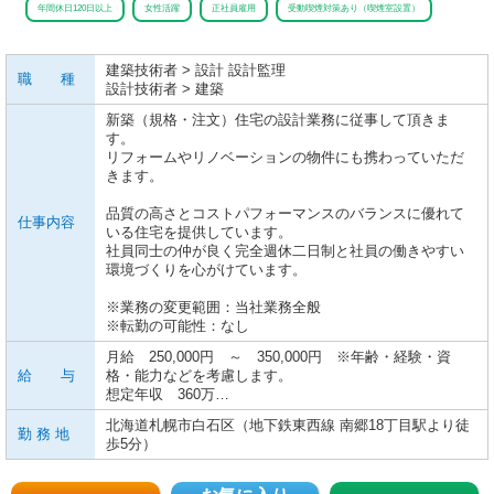
年間休日120日以上
女性活躍
正社員雇用
受動喫煙対策あり（喫煙室設置）
建築技術者 > 設計 設計監理
職 種
設計技術者 > 建築
新築（規格・注文）住宅の設計業務に従事して頂きま
す。
リフォームやリノベーションの物件にも携わっていただ
きます。
品質の高さとコストパフォーマンスのバランスに優れて
仕事内容
いる住宅を提供しています。
社員同士の仲が良く完全週休二日制と社員の働きやすい
環境づくりを心がけています。
※業務の変更範囲：当社業務全般
※転勤の可能性：なし
月給 250,000円 ～ 350,000円 ※年齢・経験・資
給 与
格・能力などを考慮します。
想定年収 360万…
北海道札幌市白石区（地下鉄東西線 南郷18丁目駅より徒
勤 務 地
歩5分）