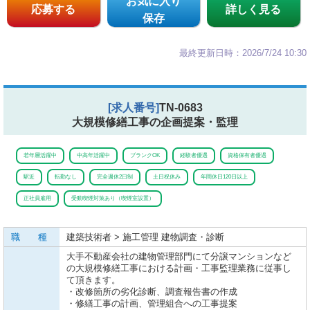
お気に入り
応募する
詳しく見る
保存
最終更新日時：2026/7/24 10:30
[求人番号]
TN-0683
大規模修繕工事の企画提案・監理
若年層活躍中
中高年活躍中
ブランクOK
経験者優遇
資格保有者優遇
駅近
転勤なし
完全週休2日制
土日祝休み
年間休日120日以上
正社員雇用
受動喫煙対策あり（喫煙室設置）
職 種
建築技術者 > 施工管理 建物調査・診断
大手不動産会社の建物管理部門にて分譲マンションなど
の大規模修繕工事における計画・工事監理業務に従事し
て頂きます。
・改修箇所の劣化診断、調査報告書の作成
・修繕工事の計画、管理組合への工事提案