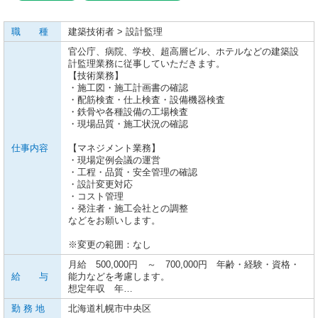
職 種
建築技術者 > 設計監理
官公庁、病院、学校、超高層ビル、ホテルなどの建築設
計監理業務に従事していただきます。
【技術業務】
・施工図・施工計画書の確認
・配筋検査・仕上検査・設備機器検査
・鉄骨や各種設備の工場検査
・現場品質・施工状況の確認
仕事内容
【マネジメント業務】
・現場定例会議の運営
・工程・品質・安全管理の確認
・設計変更対応
・コスト管理
・発注者・施工会社との調整
などをお願いします。
※変更の範囲：なし
月給 500,000円 ～ 700,000円 年齢・経験・資格・
給 与
能力などを考慮します。
想定年収 年…
勤 務 地
北海道札幌市中央区