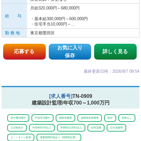
月給320,000円～680,000円
給 与
・基本給300,000円～600,000円
・住宅手当10,000円～…
勤 務 地
東京都墨田区
お気に入り
応募する
詳しく見る
保存
最終更新日時：2026/8/7 09:54
[求人番号]
TN-0909
建築設計監理/年収700～1,000万円
若年層活躍中
中高年活躍中
経験者優遇
資格保有者優遇
駅近
転勤なし
土日祝休み
年収600万円以上
年間休日120日以上
女性活躍
正社員雇用
Ｕ・Ｉターン歓迎
受動喫煙対策あり（喫煙室設置）