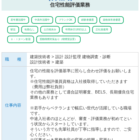
住宅性能評価業務
若年層活躍中
中高年活躍中
ブランクOK
経験者優遇
資格保有者優遇
駅近
転勤なし
土日祝休み
年間休日120日以上
正社員雇用
Ｕ・Ｉターン歓迎
受動喫煙対策あり（喫煙室設置）
建築技術者 > 設計 設計監理 建物調査・診断
職 種
設計技術者 > 建築
住宅の性能を評価基準に照らし合わせ評価をお願いしま
す。
※住宅性能評価員資格は入社後取得していただきます
（費用は弊社負担）
その他の業務として適合証明審査、BELS、長期優良住宅
業務もあります
仕事内容
※若手からベテランまで幅広い世代が活躍している職場
です。
中途入社者のほとんどが、審査・評価業務が初めてとい
う状況からスタートしています。
そういう方でも先輩社員が丁寧に指導しますので、ご安
心ください。
※従事すべき業務内容の変更の範囲：変更なし