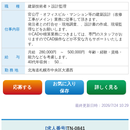
職 種
建築技術者 > 設計監理
官公庁・オフィスビル・マンション等の建築設計（改修
工事がメイン）業務に従事して頂きます。
発注者との打合せ・現地調査、、設計書の作成、現場監
仕事内容
理などをお願いします。
※CADや積算業務につきましては、専門のスタッフがお
りますのでCAD操作などが不安な方もサポートいたしま
す。
月給 280,000円 ～ 500,000円 年齢・経験・資格・
給 与
能力などを考慮します。
40代年収例： 50…
勤 務 地
北海道札幌市中央区大通西
お気に入り
応募する
詳しく見る
保存
最終更新日時：2026/7/24 10:29
[求人番号]
TN-0841