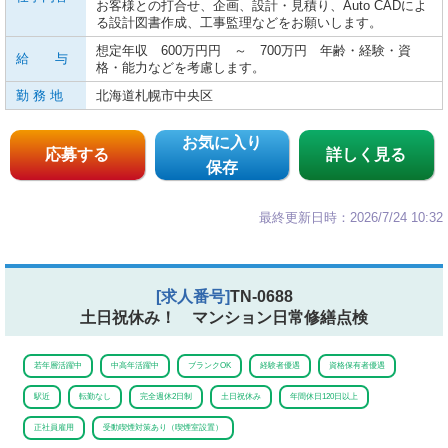
お客様との打合せ、企画、設計・見積り、Auto CADによ
る設計図書作成、工事監理などをお願いします。
想定年収 600万円円 ～ 700万円 年齢・経験・資
給 与
格・能力などを考慮します。
勤 務 地
北海道札幌市中央区
お気に入り
応募する
詳しく見る
保存
最終更新日時：2026/7/24 10:32
[求人番号]
TN-0688
土日祝休み！ マンション日常修繕点検
若年層活躍中
中高年活躍中
ブランクOK
経験者優遇
資格保有者優遇
駅近
転勤なし
完全週休2日制
土日祝休み
年間休日120日以上
正社員雇用
受動喫煙対策あり（喫煙室設置）