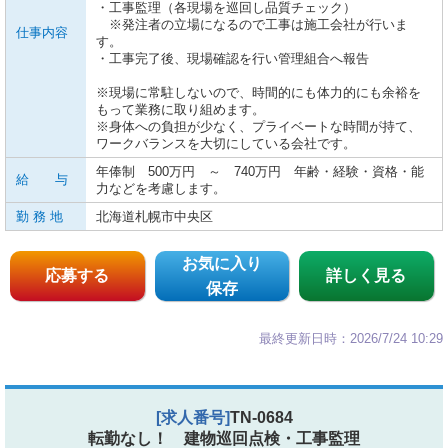
・工事監理（各現場を巡回し品質チェック）
※発注者の立場になるので工事は施工会社が行いま
仕事内容
す。
・工事完了後、現場確認を行い管理組合へ報告
※現場に常駐しないので、時間的にも体力的にも余裕を
もって業務に取り組めます。
※身体への負担が少なく、プライベートな時間が持て、
ワークバランスを大切にしている会社です。
年俸制 500万円 ～ 740万円 年齢・経験・資格・能
給 与
力などを考慮します。
勤 務 地
北海道札幌市中央区
お気に入り
応募する
詳しく見る
保存
最終更新日時：2026/7/24 10:29
[求人番号]
TN-0684
転勤なし！ 建物巡回点検・工事監理