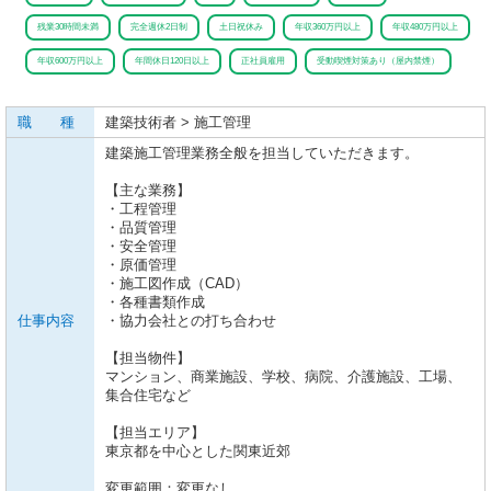
残業30時間未満
完全週休2日制
土日祝休み
年収360万円以上
年収480万円以上
年収600万円以上
年間休日120日以上
正社員雇用
受動喫煙対策あり（屋内禁煙）
職 種
建築技術者 > 施工管理
建築施工管理業務全般を担当していただきます。
【主な業務】
・工程管理
・品質管理
・安全管理
・原価管理
・施工図作成（CAD）
・各種書類作成
仕事内容
・協力会社との打ち合わせ
【担当物件】
マンション、商業施設、学校、病院、介護施設、工場、
集合住宅など
【担当エリア】
東京都を中心とした関東近郊
変更範囲：変更なし