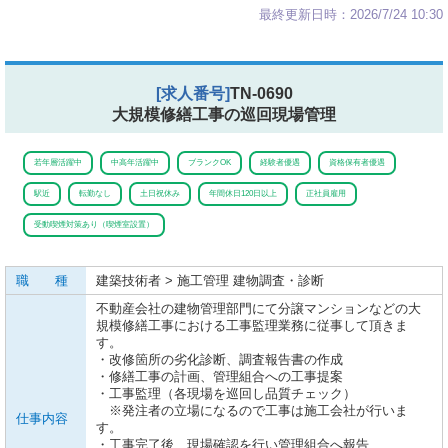
最終更新日時：2026/7/24 10:30
[求人番号]
TN-0690
大規模修繕工事の巡回現場管理
若年層活躍中
中高年活躍中
ブランクOK
経験者優遇
資格保有者優遇
駅近
転勤なし
土日祝休み
年間休日120日以上
正社員雇用
受動喫煙対策あり（喫煙室設置）
職 種
建築技術者 > 施工管理 建物調査・診断
不動産会社の建物管理部門にて分譲マンションなどの大
規模修繕工事における工事監理業務に従事して頂きま
す。
・改修箇所の劣化診断、調査報告書の作成
・修繕工事の計画、管理組合への工事提案
・工事監理（各現場を巡回し品質チェック）
※発注者の立場になるので工事は施工会社が行いま
仕事内容
す。
・工事完了後、現場確認を行い管理組合へ報告