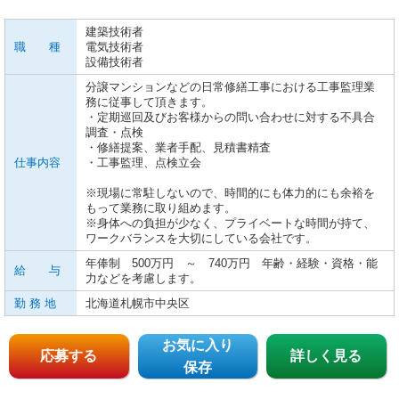
建築技術者
職 種
電気技術者
設備技術者
分譲マンションなどの日常修繕工事における工事監理業
務に従事して頂きます。
・定期巡回及びお客様からの問い合わせに対する不具合
調査・点検
・修繕提案、業者手配、見積書精査
仕事内容
・工事監理、点検立会
※現場に常駐しないので、時間的にも体力的にも余裕を
もって業務に取り組めます。
※身体への負担が少なく、プライベートな時間が持て、
ワークバランスを大切にしている会社です。
年俸制 500万円 ～ 740万円 年齢・経験・資格・能
給 与
力などを考慮します。
勤 務 地
北海道札幌市中央区
お気に入り
応募する
詳しく見る
保存