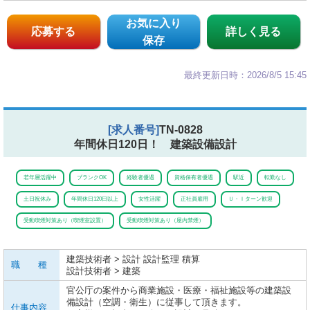
お気に入り
応募する
詳しく見る
保存
最終更新日時：2026/8/5 15:45
[求人番号]
TN-0828
年間休日120日！ 建築設備設計
若年層活躍中
ブランクOK
経験者優遇
資格保有者優遇
駅近
転勤なし
土日祝休み
年間休日120日以上
女性活躍
正社員雇用
Ｕ・Ｉターン歓迎
受動喫煙対策あり（喫煙室設置）
受動喫煙対策あり（屋内禁煙）
建築技術者 > 設計 設計監理 積算
職 種
設計技術者 > 建築
官公庁の案件から商業施設・医療・福祉施設等の建築設
備設計（空調・衛生）に従事して頂きます。
仕事内容