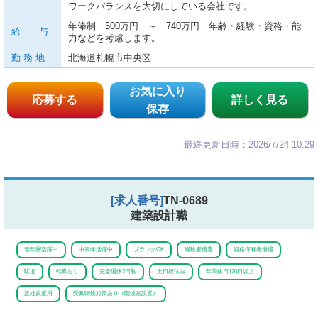
ワークバランスを大切にしている会社です。
年俸制 500万円 ～ 740万円 年齢・経験・資格・能
給 与
力などを考慮します。
勤 務 地
北海道札幌市中央区
お気に入り
応募する
詳しく見る
保存
最終更新日時：2026/7/24 10:29
[求人番号]
TN-0689
建築設計職
若年層活躍中
中高年活躍中
ブランクOK
経験者優遇
資格保有者優遇
駅近
転勤なし
完全週休2日制
土日祝休み
年間休日120日以上
正社員雇用
受動喫煙対策あり（喫煙室設置）