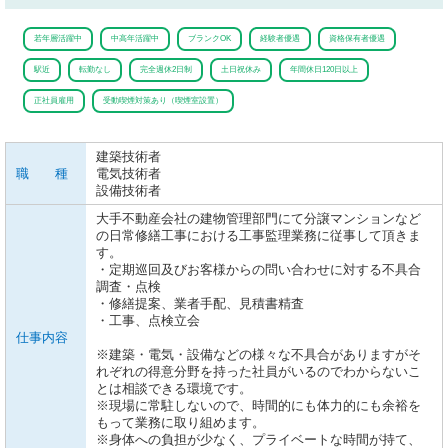
若年層活躍中
中高年活躍中
ブランクOK
経験者優遇
資格保有者優遇
駅近
転勤なし
完全週休2日制
土日祝休み
年間休日120日以上
正社員雇用
受動喫煙対策あり（喫煙室設置）
建築技術者
職 種
電気技術者
設備技術者
大手不動産会社の建物管理部門にて分譲マンションなど
の日常修繕工事における工事監理業務に従事して頂きま
す。
・定期巡回及びお客様からの問い合わせに対する不具合
調査・点検
・修繕提案、業者手配、見積書精査
・工事、点検立会
仕事内容
※建築・電気・設備などの様々な不具合がありますがそ
れぞれの得意分野を持った社員がいるのでわからないこ
とは相談できる環境です。
※現場に常駐しないので、時間的にも体力的にも余裕を
もって業務に取り組めます。
※身体への負担が少なく、プライベートな時間が持て、