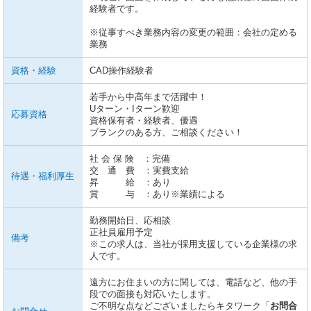
経験者です。
※従事すべき業務内容の変更の範囲：会社の定める
業務
資格・経験
CAD操作経験者
若手から中高年まで活躍中！
Uターン・Iターン歓迎
応募資格
資格保有者・経験者、優遇
ブランクのある方、ご相談ください！
社 会 保 険 ：完備
交 通 費 ：実費支給
待遇・福利厚生
昇 給 ：あり
賞 与 ：あり※業績による
勤務開始日、応相談
正社員雇用予定
備考
※この求人は、当社が採用支援している企業様の求
人です。
遠方にお住まいの方に関しては、電話など、他の手
段での面接も対応いたします。
ご不明な点などございましたらキタワーク「
お問合