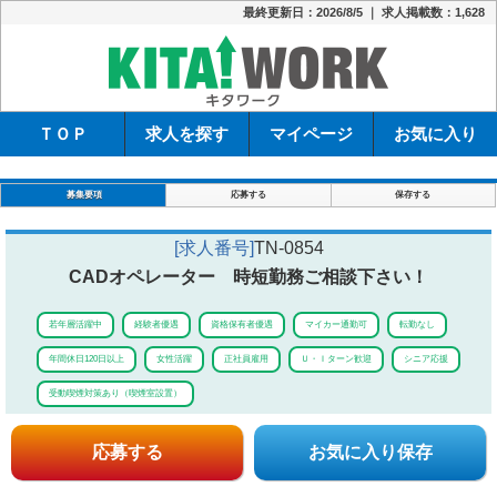
最終更新日：2026/8/5 ｜ 求人掲載数：1,628
キタワーク
ＴＯＰ
求人を探す
マイページ
お気に入り
募集要項
応募する
保存する
[求人番号]
TN-0854
CADオペレーター 時短勤務ご相談下さい！
若年層活躍中
経験者優遇
資格保有者優遇
マイカー通勤可
転勤なし
年間休日120日以上
女性活躍
正社員雇用
Ｕ・Ｉターン歓迎
シニア応援
受動喫煙対策あり（喫煙室設置）
応募する
お気に入り保存