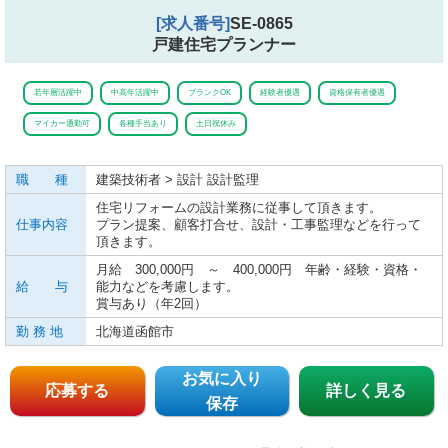
[求人番号]
SE-0865
戸建住宅プランナー
若年層活躍中
中高年活躍中
ブランクOK
経験者優遇
資格保有者優遇
マイカー通勤可
各種手当あり
土日祝休み
職 種
建築技術者 > 設計 設計監理
住宅リフォームの設計業務に従事して頂きます。
仕事内容
プラン提案、顧客打合せ、設計・工事監理などを行って
頂きます。
月給 300,000円 ～ 400,000円 年齢・経験・資格・
給 与
能力などを考慮します。
賞与あり（年2回）
勤 務 地
北海道函館市
お気に入り
応募する
詳しく見る
保存