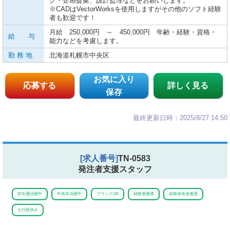
グ・企画提案、設計監理などをお願いします。
※CADはVectorWorksを使用しますがその他のソフト経験
者も歓迎です！
月給 250,000円 ～ 450,000円 年齢・経験・資格・
給 与
能力などを考慮します。
勤 務 地
北海道札幌市中央区
お気に入り
応募する
詳しく見る
保存
最終更新日時：2025/8/27 14:50
[求人番号]
TN-0583
発注者支援スタッフ
若年層活躍中
中高年活躍中
ブランクOK
経験者優遇
資格保有者優遇
土日祝休み