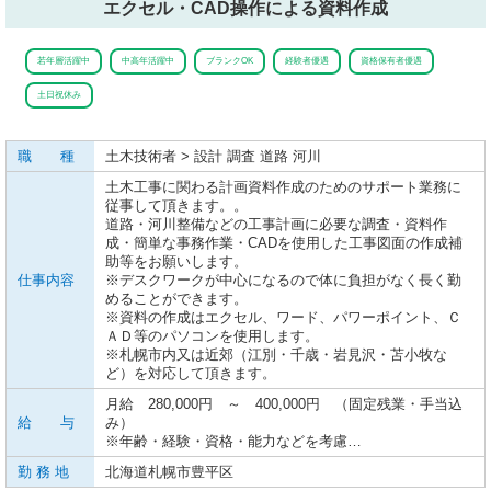
エクセル・CAD操作による資料作成
若年層活躍中
中高年活躍中
ブランクOK
経験者優遇
資格保有者優遇
土日祝休み
職 種
土木技術者 > 設計 調査 道路 河川
土木工事に関わる計画資料作成のためのサポート業務に
従事して頂きます。。
道路・河川整備などの工事計画に必要な調査・資料作
成・簡単な事務作業・CADを使用した工事図面の作成補
助等をお願いします。
仕事内容
※デスクワークが中心になるので体に負担がなく長く勤
めることができます。
※資料の作成はエクセル、ワード、パワーポイント、Ｃ
ＡＤ等のパソコンを使用します。
※札幌市内又は近郊（江別・千歳・岩見沢・苫小牧な
ど）を対応して頂きます。
月給 280,000円 ～ 400,000円 （固定残業・手当込
給 与
み）
※年齢・経験・資格・能力などを考慮…
勤 務 地
北海道札幌市豊平区