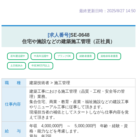
最終更新日時：2025/8/27 14:50
[求人番号]
SE-0648
住宅や施設などの建築施工管理（正社員）
若年層活躍中
中高年活躍中
ブランクOK
経験者優遇
資格保有者優遇
土日祝休み
年収360万円以上
職 種
建築技術者 > 施工管理
建築工事における施工管理（品質・工程・安全等の管
理）業務。
集合住宅、商業・教育・産業・福祉施設などの建設工事
仕事内容
やリニューアル工事に従事して頂きます。
現場担当者の補佐としてスタートしながら仕事内容を覚
えて頂きます。
年収 4,000,000円 ～ 5,000,000円 年齢・経験・資
給 与
格・能力などを考慮します。
賞与 年2回