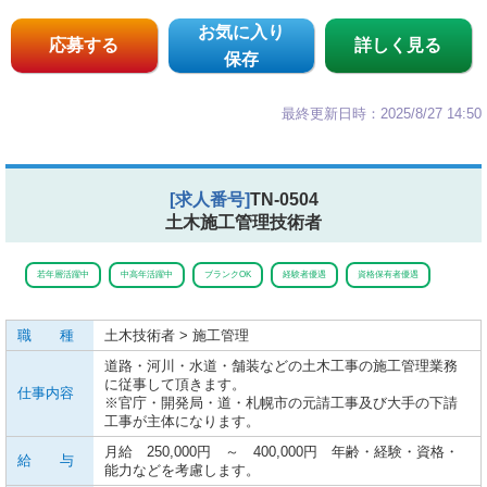
お気に入り
応募する
詳しく見る
保存
最終更新日時：2025/8/27 14:50
[求人番号]
TN-0504
土木施工管理技術者
若年層活躍中
中高年活躍中
ブランクOK
経験者優遇
資格保有者優遇
職 種
土木技術者 > 施工管理
道路・河川・水道・舗装などの土木工事の施工管理業務
に従事して頂きます。
仕事内容
※官庁・開発局・道・札幌市の元請工事及び大手の下請
工事が主体になります。
月給 250,000円 ～ 400,000円 年齢・経験・資格・
給 与
能力などを考慮します。