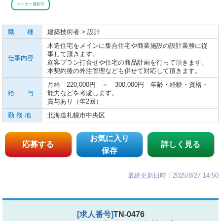
マイカー通勤可
職 種
建築技術者 > 設計
木造住宅をメインに集合住宅や商業施設の設計業務に従
事して頂きます。
仕事内容
顧客プラン打合せや住宅の商品計画を行って頂きます。
本契約後の外注管理なども併せて対応して頂きます。
月給 220,000円 ～ 300,000円 年齢・経験・資格・
給 与
能力などを考慮します。
賞与あり（年2回）
勤 務 地
北海道札幌市中央区
お気に入り
応募する
詳しく見る
保存
最終更新日時：2025/8/27 14:50
[求人番号]
TN-0476