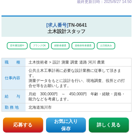
最終更新日時：2025/8/27 14:50
[求人番号]
TN-0641
土木設計スタッフ
若年層活躍中
ブランクOK
経験者優遇
資格保有者優遇
土日祝休み
職 種
土木技術者 > 設計 測量 調査 道路 河川 農業
公共土木工事計画に必要な設計業務に従事して頂きま
す。
仕事内容
測量データをもとに設計を行い、現地調査、役所との打
合せ等をお願いします。
月給 300,000円 ～ 450,000円 年齢・経験・資格・
給 与
能力などを考慮します。
勤 務 地
北海道旭川市
お気に入り
応募する
詳しく見る
保存