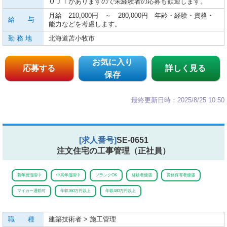
ＯＪＴがありますので未経験者の応募も歓迎します。
月給 210,000円 ～ 280,000円 年齢・経験・資格・
給 与
能力などを考慮します。
勤 務 地
北海道苫小牧市
お気に入り
応募する
詳しく見る
保存
最終更新日時：2025/8/25 10:50
[求人番号]
SE-0651
注文住宅の工事管理（正社員）
若年層活躍中
中高年活躍中
ブランクOK
経験者優遇
資格保有者優遇
マイカー通勤可
年収360万円以上
年収480万円以上
職 種
建築技術者 > 施工管理