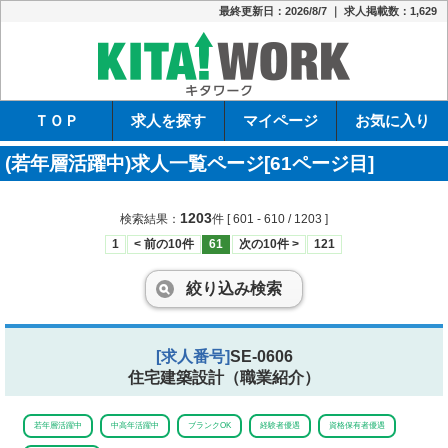
最終更新日：2026/8/7 ｜ 求人掲載数：1,629
キタワーク
ＴＯＰ
求人を探す
マイページ
お気に入り
(若年層活躍中)求人一覧ページ[61ページ目]
1203
検索結果：
件
[ 601 - 610 / 1203 ]
1
< 前の10件
61
次の10件 >
121
絞り込み検索
[求人番号]
SE-0606
住宅建築設計（職業紹介）
若年層活躍中
中高年活躍中
ブランクOK
経験者優遇
資格保有者優遇