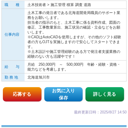
職 種
土木技術者 > 施工管理 積算 調査 道路
土木工事の発注者である北海道開発局職員のサポート業
務をお願いします。
担当者の指示のもと、土木工事に係る資料作成、図面の
修正、工事数量算出、施工状況の確認・立会などをお願
いします。
仕事内容
※CADはAotoCADを使用しますが、その他のソフト経験
者の方もOJTを実施しますので安心してスタートできま
す。
※土木設計や施工管理経験のある方で発注者支援業務の
経験のない方も活躍中です！
月給 250,000円 ～ 500,000円 年齢・経験・資格・
給 与
能力などを考慮します。
勤 務 地
北海道旭川市
お気に入り
応募する
詳しく見る
保存
最終更新日時：2025/8/27 14:50