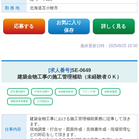
勤 務 地
北海道苫小牧市
お気に入り
応募する
詳しく見る
保存
最終更新日時：2025/8/25 10:50
[求人番号]
SE-0649
建築金物工事の施工管理補助（未経験者ＯＫ）
若年層活躍中
中高年活躍中
未経験者歓迎
ブランクOK
経験者優遇
資格保有者優遇
土日祝休み
建築金物工事における施工管理補助業務に従事して頂き
ます。
仕事内容
現地調査・打合せ・図面作成・見積書作成・現場管理な
どの対応をして頂きます。