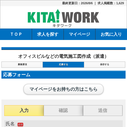
最終更新日：2026/8/6 ｜ 求人掲載数：1,629
キタワーク
ＴＯＰ
求人を探す
マイページ
お気に入り
オフィスビルなどの電気施工図作成（派遣）
募集要項
応募する
保存する
応募フォーム
マイページをお持ちの方はこちら
入力
確認
送信
氏名
必須