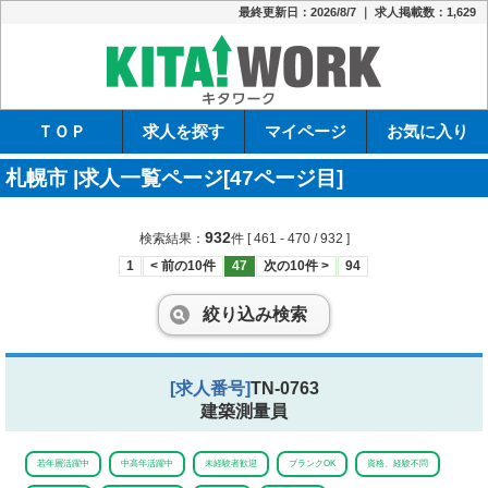
最終更新日：2026/8/7 ｜ 求人掲載数：1,629
キタワーク
ＴＯＰ
求人を探す
マイページ
お気に入り
札幌市 |求人一覧ページ[47ページ目]
932
検索結果：
件
[ 461 - 470 / 932 ]
1
< 前の10件
47
次の10件 >
94
絞り込み検索
[求人番号]
TN-0763
建築測量員
若年層活躍中
中高年活躍中
未経験者歓迎
ブランクOK
資格、経験不問