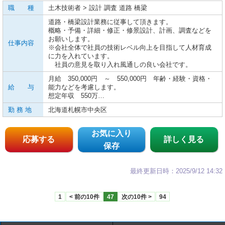
職 種
土木技術者 > 設計 調査 道路 橋梁
道路・橋梁設計業務に従事して頂きます。
概略・予備・詳細・修正・修景設計、計画、調査などを
お願いします。
仕事内容
※会社全体で社員の技術レベル向上を目指して人材育成
に力を入れています。
社員の意見を取り入れ風通しの良い会社です。
月給 350,000円 ～ 550,000円 年齢・経験・資格・
給 与
能力などを考慮します。
想定年収 550万…
勤 務 地
北海道札幌市中央区
お気に入り
応募する
詳しく見る
保存
最終更新日時：2025/9/12 14:32
1
< 前の10件
47
次の10件 >
94