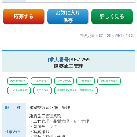
お気に入り
応募する
詳しく見る
保存
最終更新日時：2025/9/12 14:33
[求人番号]
SE-1259
建築施工管理
若年層活躍中
中高年活躍中
ブランクOK
経験者優遇
資格保有者優遇
マイカー通勤可
土日祝休み
受動喫煙対策あり（喫煙室設置）
職 種
建築技術者 > 施工管理
建築施工管理業務
・工程管理・品質管理・安全管理
・図面チェック
仕事内容
・写真撮影
・書類の整理・作成