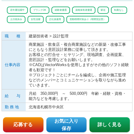
若年層活躍中
ブランクOK
経験者優遇
資格保有者優遇
駅近
転勤なし
土日祝休み
女性活躍
正社員雇用
受動喫煙対策あり（喫煙室設置）
職 種
建築技術者 > 設計監理
商業施設・飲食店・複合商業施設などの新築・改修工事
にともなう意匠設計業務に従事して頂きます。
お客様との打合せ・ヒヤリング、現地調査、企画提案、
意匠設計・監理などをお願いします。
仕事内容
※CADはVectorWorksを使用しますがその他のソフト経験
者も歓迎です！
※プロジェクトごとにチームを編成し、企画や施工監理
などのメンバーとコミュニケーションを取りながら進め
ていきます。
月給 350,000円 ～ 500,000円 年齢・経験・資格・
給 与
能力などを考慮します。
勤 務 地
北海道札幌市中央区
お気に入り
応募する
詳しく見る
保存