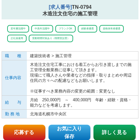
[求人番号]
TN-0794
木造注文住宅の施工管理
若年層活躍中
中高年活躍中
ブランクOK
経験者優遇
資格保有者優遇
正社員雇用
受動喫煙対策あり（喫煙室設置）
職 種
建築技術者 > 施工管理
木造注文住宅工事における着工からお引き渡しまでの施
工管理全般業務に従事して頂きます。
現場にて職人さんや業者などの指揮・取りまとめや周辺
仕事内容
住民の方々への配慮などもお願いします。
※従事すべき業務内容の変更の範囲：変更なし
月給 250,000円 ～ 400,000円 年齢・経験・資格・
給 与
能力などを考慮します。
勤 務 地
北海道札幌市中央区
お気に入り
応募する
詳しく見る
保存