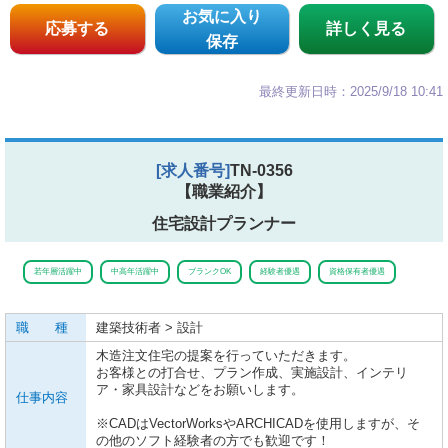
お気に入り
応募する
詳しく見る
保存
最終更新日時：2025/9/18 10:41
[求人番号]
TN-0356
【職業紹介】
住宅設計プランナー
若年層活躍中
中高年活躍中
ブランクOK
経験者優遇
資格保有者優遇
職 種
建築技術者 > 設計
木造注文住宅の提案を行っていただきます。
お客様との打合せ、プラン作成、実施設計、インテリ
ア・家具設計などをお願いします。
仕事内容
※CADはVectorWorksやARCHICADを使用しますが、そ
の他のソフト経験者の方でも歓迎です！