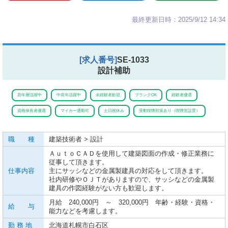
最終更新日時：2025/9/12 14:34
[求人番号]
SE-1033
設計補助
若年層活躍中
中高年活躍中
未経験者歓迎
ブランクOK
経験者優遇
資格保有者優遇
マイカー通勤可
土日祝休み
受動喫煙対策あり（喫煙室設置）
職 種
建築技術者 > 設計
ＡｕｔｏＣＡＤを使用して建築図面の作成・修正業務に
従事して頂きます。
仕事内容
主にサッシなどの金属製建具の対応をして頂きます。
社内研修やＯＪＴがありますので、サッシなどの金属製
建具の作図経験がない方も歓迎します。
月給 240,000円 ～ 320,000円 年齢・経験・資格・
給 与
能力などを考慮します。
勤 務 地
北海道札幌市白石区