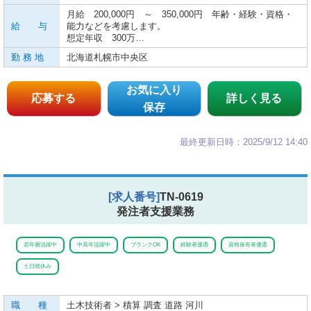
月給 200,000円 ～ 350,000円 年齢・経験・資格・
給 与
能力などを考慮します。
想定年収 300万…
勤 務 地
北海道札幌市中央区
お気に入り
応募する
詳しく見る
保存
最終更新日時：2025/9/12 14:40
[求人番号]
TN-0619
発注者支援業務
若年層活躍中
中高年活躍中
ブランクOK
経験者優遇
資格保有者優遇
土日祝休み
職 種
土木技術者 > 積算 調査 道路 河川