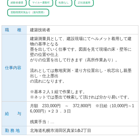
経験者優遇
マイカー通勤可
転勤なし
正社員雇用
受動喫煙対策あり（屋内禁煙）
職 種
建築技術者
建築測量員として、建設現場にてヘルメット着用して建
物の基準となる
墨を出していく仕事です。図面を見て現場の床・壁等に
壁の位置や仕上
がりの位置を出して行きます（高所作業あり）。
仕事内容
流れとしては敷地実測・遣り方位置出し・杭芯出し親墨
出し・仕上墨出
の流れになります。
※基本２人１組で作業します。
※ネットでは墨出で検索して頂ければ分かり易いです。
月額 233,000円 ～ 372,800円 ※日給（10,000円～1
6,000円）×２３．３日
給 与
残業手当：…
勤 務 地
北海道札幌市清田区真栄1条2丁目