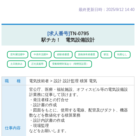
最終更新日時：2025/9/12 14:40
[求人番号]
TN-0795
駅チカ！ 電気設備設計
若年層活躍中
中高年活躍中
経験者優遇
資格保有者優遇
駅近
転勤なし
土日祝休み
正社員雇用
受動喫煙対策あり（喫煙室設置）
職 種
電気技術者 > 設計 設計監理 積算 電気
官公庁、医療・福祉施設、オフィスビル等の電気設備設
計業務に従事して頂けます。
・発注者様との打合せ
・設計書の作成
・図面をもとに、使用する電線、配管及びダクト、機器
数などを数値化する積算業務
・設計内訳書の作成
・現場監理
仕事内容
などをお願いします。