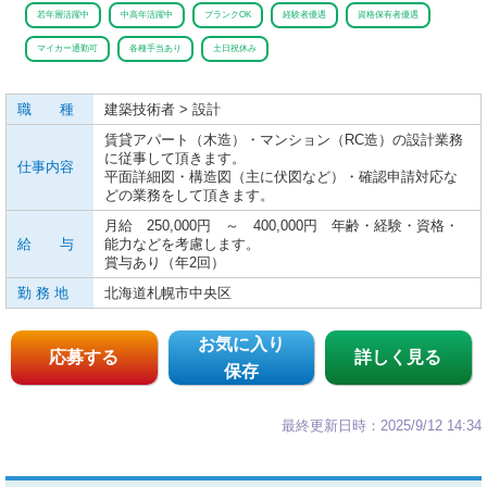
若年層活躍中
中高年活躍中
ブランクOK
経験者優遇
資格保有者優遇
マイカー通勤可
各種手当あり
土日祝休み
職 種
建築技術者 > 設計
賃貸アパート（木造）・マンション（RC造）の設計業務
に従事して頂きます。
仕事内容
平面詳細図・構造図（主に伏図など）・確認申請対応な
どの業務をして頂きます。
月給 250,000円 ～ 400,000円 年齢・経験・資格・
給 与
能力などを考慮します。
賞与あり（年2回）
勤 務 地
北海道札幌市中央区
お気に入り
応募する
詳しく見る
保存
最終更新日時：2025/9/12 14:34