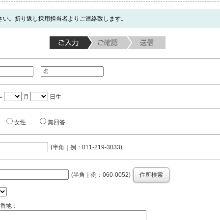
さい。折り返し採用担当者よりご連絡致します。
年
月
日生
女性
無回答
(半角｜例：011-219-3033)
(半角｜例：060-0052)
住所検索
番地：