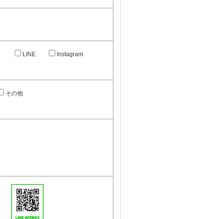
）
LINE
Instagram
その他
。