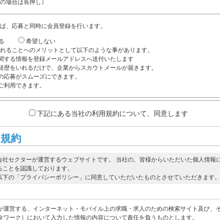
の場合は長押し）
ば、応募と同時に会員登録を行います。
る
希望しない
れることへのメリットとして以下のような事があります。
関する情報を登録メールアドレスへ送付いたします
経歴をいれるだけで、企業からスカウトメールが届きます。
の応募がスムーズにできます。
ご利用できます。
下記にある当社の利用規約について、同意します
用規約
会社セクターが運営するウェブサイトです。 当社の、皆様からいただいた個人情報
ることを認識しております。
以下の「プライバシーポリシー」に同意していただいたものとさせていただきます
が運営する、インターネット・モバイル上の求職・求人のための検索サイト及び、
タワーク］において入力した情報の内容について責任を負うものとします。