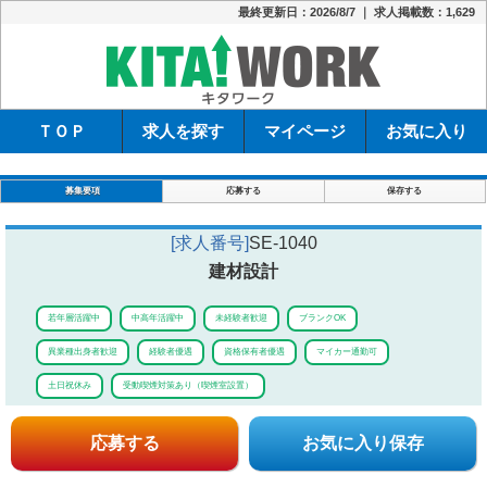
最終更新日：2026/8/7 ｜ 求人掲載数：1,629
キタワーク
ＴＯＰ
求人を探す
マイページ
お気に入り
募集要項
応募する
保存する
[求人番号]
SE-1040
建材設計
若年層活躍中
中高年活躍中
未経験者歓迎
ブランクOK
異業種出身者歓迎
経験者優遇
資格保有者優遇
マイカー通勤可
土日祝休み
受動喫煙対策あり（喫煙室設置）
応募する
お気に入り保存