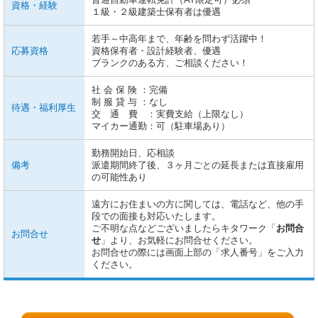
資格・経験
１級・２級建築士保有者は優遇
若手～中高年まで、年齢を問わず活躍中！
応募資格
資格保有者・設計経験者、優遇
ブランクのある方、ご相談ください！
社 会 保 険 ：完備
制 服 貸 与 ：なし
待遇・福利厚生
交 通 費 ：実費支給（上限なし）
マイカー通勤：可（駐車場あり）
勤務開始日、応相談
備考
派遣期間終了後、３ヶ月ごとの延長または直接雇用
の可能性あり
遠方にお住まいの方に関しては、電話など、他の手
段での面接も対応いたします。
ご不明な点などございましたらキタワーク「
お問合
お問合せ
せ
」より、お気軽にお問合せください。
お問合せの際には画面上部の「求人番号」をご入力
ください。