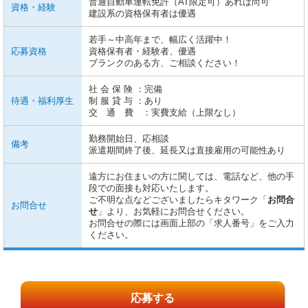
普通自動車運転免許（AT限定可）あれば尚可
資格・経験
建設系の資格保有者は優遇
若手～中高年まで、幅広く活躍中！
応募資格
資格保有者・経験者、優遇
ブランクのある方、ご相談ください！
社 会 保 険 ：完備
待遇・福利厚生
制 服 貸 与 ：あり
交 通 費 ：実費支給（上限なし）
勤務開始日、応相談
備考
派遣期間終了後、延長又は直接雇用の可能性あり
遠方にお住まいの方に関しては、電話など、他の手
段での面接も対応いたします。
ご不明な点などございましたらキタワーク「
お問合
お問合せ
せ
」より、お気軽にお問合せください。
お問合せの際には画面上部の「求人番号」をご入力
ください。
応募する