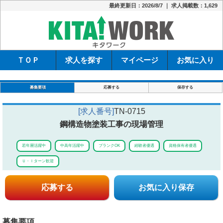
最終更新日：2026/8/7 ｜ 求人掲載数：1,629
キタワーク
ＴＯＰ
求人を探す
マイページ
お気に入り
募集要項
応募する
保存する
[求人番号]
TN-0715
鋼構造物塗装工事の現場管理
若年層活躍中
中高年活躍中
ブランクOK
経験者優遇
資格保有者優遇
Ｕ・Ｉターン歓迎
応募する
お気に入り保存
募集要項