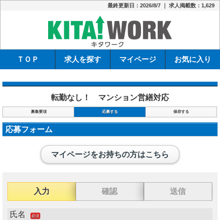
最終更新日：2026/8/7 ｜ 求人掲載数：1,629
キタワーク
ＴＯＰ
求人を探す
マイページ
お気に入り
転勤なし！ マンション営繕対応
募集要項
応募する
保存する
応募フォーム
マイページをお持ちの方はこちら
入力
確認
送信
氏名
必須