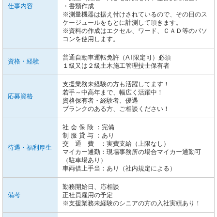
仕事内容
・書類作成
※測量機器は据え付けされているので、その日のス
ケージュールをもとに計測して頂きます。
※資料の作成はエクセル、ワード、ＣＡＤ等のパソ
コンを使用します。
普通自動車運転免許（AT限定可）必須
資格・経験
１級又は２級土木施工管理技士保有者
支援業務未経験の方も活躍してます！
若手～中高年まで、幅広く活躍中！
応募資格
資格保有者・経験者、優遇
ブランクのある方、ご相談ください！
社 会 保 険 ：完備
制 服 貸 与 ：あり
交 通 費 ：実費支給（上限なし）
待遇・福利厚生
マイカー通勤：現場事務所の場合マイカー通勤可
（駐車場あり）
車両借上手当：あり（社内規定による）
勤務開始日、応相談
備考
正社員雇用の予定
※支援業務未経験のシニアの方の入社実績あり！