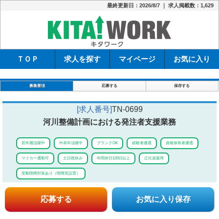
最終更新日：2026/8/7 ｜ 求人掲載数：1,629
キタワーク
ＴＯＰ
求人を探す
マイページ
お気に入り
募集要項
応募する
保存する
[求人番号]
TN-0699
河川整備計画における発注者支援業務
若年層活躍中
中高年活躍中
ブランクOK
経験者優遇
資格保有者優遇
マイカー通勤可
土日祝休み
年間休日120日以上
正社員雇用
受動喫煙対策あり（喫煙室設置）
応募する
お気に入り保存