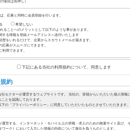
の場合は長押し）
ば、応募と同時に会員登録を行います。
る
希望しない
れることへのメリットとして以下のような事があります。
関する情報を登録メールアドレスへ送付いたします
経歴をいれるだけで、企業からスカウトメールが届きます。
の応募がスムーズにできます。
ご利用できます。
下記にある当社の利用規約について、同意します
用規約
会社セクターが運営するウェブサイトです。 当社の、皆様からいただいた個人情報
ることを認識しております。
以下の「プライバシーポリシー」に同意していただいたものとさせていただきます
が運営する、インターネット・モバイル上の求職・求人のための検索サイト及び、
タワーク］において入力した情報の内容について責任を負うものとします。