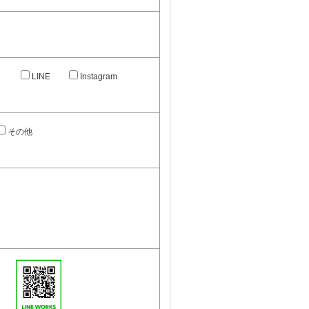
）
LINE
Instagram
その他
。