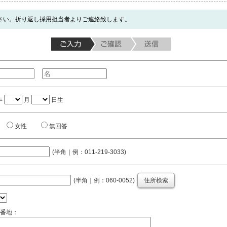
さい。折り返し採用担当者よりご連絡致します。
年
月
日生
女性
無回答
(半角｜例：011-219-3033)
(半角｜例：060-0052)
住所検索
番地：