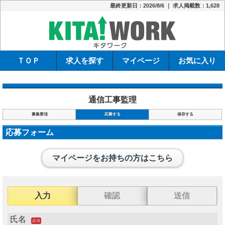
最終更新日：2026/8/6 ｜ 求人掲載数：1,628
キタワーク
ＴＯＰ
求人を探す
マイページ
お気に入り
通信工事監理
募集要項
応募する
保存する
応募フォーム
マイページをお持ちの方はこちら
入力
確認
送信
氏名
必須