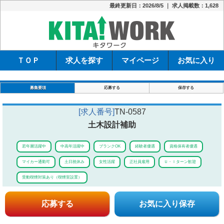
最終更新日：2026/8/5 ｜ 求人掲載数：1,628
キタワーク
ＴＯＰ
求人を探す
マイページ
お気に入り
募集要項
応募する
保存する
[求人番号]
TN-0587
土木設計補助
若年層活躍中
中高年活躍中
ブランクOK
経験者優遇
資格保有者優遇
マイカー通勤可
土日祝休み
女性活躍
正社員雇用
Ｕ・Ｉターン歓迎
受動喫煙対策あり（喫煙室設置）
応募する
お気に入り保存