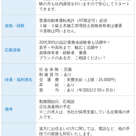
験の方も社内講習を行いますので安心してスタート
できます。
普通自動車運転免許（AT限定可）必須
資格・経験
１級・２級土木施工管理技士資格保有者は優遇
※資格は問いません。
20代30代の設計業務未経験者も活躍中！
若手～中高年まで、幅広く活躍中！
応募資格
資格保有者・経験者、優遇
ブランクのある方、ご相談ください！
社 会 保 険 ：完備
制 服 貸 与 ：あり
待遇・福利厚生
交 通 費 ：実費支給（上限：15,000円）
昇 給 ：あり
賞 与 ：あり（年2回/計2.50ヶ月分）
勤務開始日、応相談
正社員雇用の予定
備考
※この求人は、当社が採用支援している企業様の求
人です。
遠方にお住まいの方に関しては、電話など、他の手
段での面接も対応いたします。