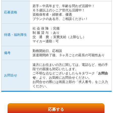
若手～中高年まで、年齢を問わず活躍中！
６５歳以上のシニア世代も活躍中！
応募資格
資格保有者・経験者、優遇
ブランクのある方、ご相談ください！
社 会 保 険 ：完備
制 服 貸 与 ：あり
待遇・福利厚生
交 通 費 ：実費支給（上限なし）
マイカー通勤：可
勤務開始日、応相談
備考
派遣期間終了後、３ヶ月ごとの延長の可能性あり
遠方にお住まいの方に関しては、電話など、他の手
段での面接も対応いたします。
ご不明な点などございましたらキタワーク「
お問合
お問合せ
せ
」より、お気軽にお問合せください。
お問合せの際には画面上部の「求人番号」をご入力
ください。
応募する