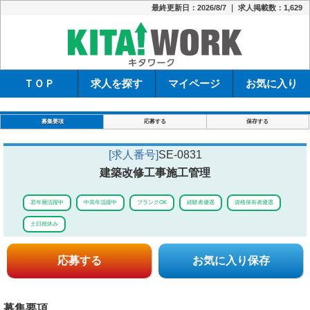
最終更新日：2026/8/7 ｜ 求人掲載数：1,629
キタワーク
ＴＯＰ
求人を探す
マイページ
お気に入り
募集要項
応募する
保存する
[求人番号]
SE-0831
建築改修工事施工管理
若年層活躍中
中高年活躍中
ブランクOK
経験者優遇
資格保有者優遇
土日祝休み
応募する
お気に入り保存
募集要項