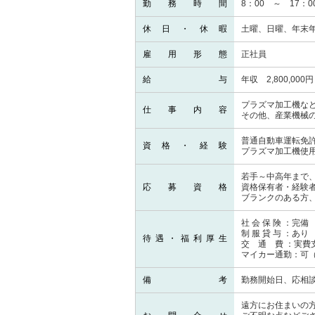
勤務時間
8：00 ～ 17：
休日・休暇
土曜、日曜、年末
雇用形態
正社員
給与
年収 2,800,0
プラズマ加工機な
仕事内容
その他、産業機械
普通自動車運転免許
資格・経験
プラズマ加工機使
若手～中高年まで
応募資格
資格保有者・経験
ブランクのある方
社 会 保 険 ：完備
制 服 貸 与 ：あり
待遇・福利厚生
交 通 費 ：実費
マイカー通勤：可
備考
勤務開始日、応相
遠方にお住まいの