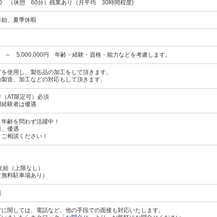
00 （休憩 60分）残業あり（月平均 30時間程度)
年始、夏季休暇
00円 ～ 5,000,000円 年齢・経験・資格・能力などを考慮します。
どを使用し、製缶品の加工をして頂きます。
の製造、加工などの対応もして頂きます。
（AT限定可）必須
用経験者は優遇
、年齢を問わず活躍中！
者、優遇
、ご相談ください！
支給（上限なし）
（無料駐車場あり）
談
方に関しては、電話など、他の手段での面接も対応いたします。