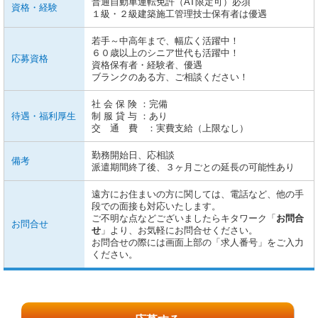
普通自動車運転免許（AT限定可）必須
資格・経験
１級・２級建築施工管理技士保有者は優遇
若手～中高年まで、幅広く活躍中！
６０歳以上のシニア世代も活躍中！
応募資格
資格保有者・経験者、優遇
ブランクのある方、ご相談ください！
社 会 保 険 ：完備
待遇・福利厚生
制 服 貸 与 ：あり
交 通 費 ：実費支給（上限なし）
勤務開始日、応相談
備考
派遣期間終了後、３ヶ月ごとの延長の可能性あり
遠方にお住まいの方に関しては、電話など、他の手
段での面接も対応いたします。
ご不明な点などございましたらキタワーク「
お問合
お問合せ
せ
」より、お気軽にお問合せください。
お問合せの際には画面上部の「求人番号」をご入力
ください。