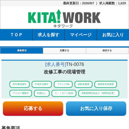
最終更新日：2026/8/7 ｜ 求人掲載数：1,629
キタワーク
ＴＯＰ
求人を探す
マイページ
お気に入り
募集要項
応募する
保存する
[求人番号]
TN-0076
改修工事の現場管理
若年層活躍中
中高年活躍中
ブランクOK
経験者優遇
資格保有者優遇
マイカー通勤可
転勤なし
Ｕ・Ｉターン歓迎
受動喫煙対策あり（喫煙室設置）
応募する
お気に入り保存
募集要項