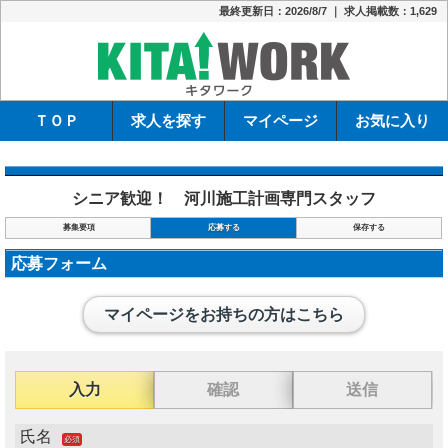
最終更新日：2026/8/7 ｜ 求人掲載数：1,629
キタワーク
ＴＯＰ
求人を探す
マイページ
お気に入り
シニア歓迎！ 河川施工計画専門スタッフ
募集要項
応募する
保存する
応募フォーム
マイページをお持ちの方はこちら
入力
確認
送信
氏名
必須