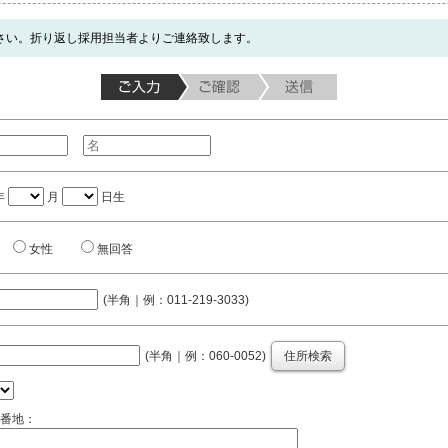
さい。折り返し採用担当者よりご連絡致します。
年
月
日生
女性
無回答
(半角｜例：011-219-3033)
(半角｜例：060-0052)
住所検索
番地：