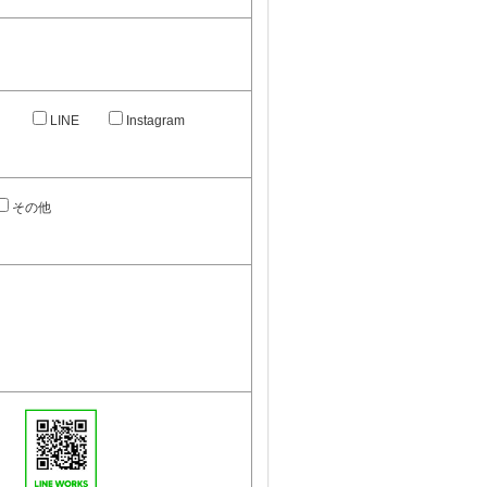
）
LINE
Instagram
その他
。