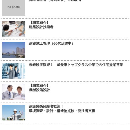
no photo
【職業紹介】
建築設計技術者
建築施工管理（60代活躍中）
未経験者歓迎！ 成長率トップクラス企業での住宅提案営業
【職業紹介】
機械設備設計
建設関係経験者歓迎！
環境調査・設計・構造物点検・発注者支援