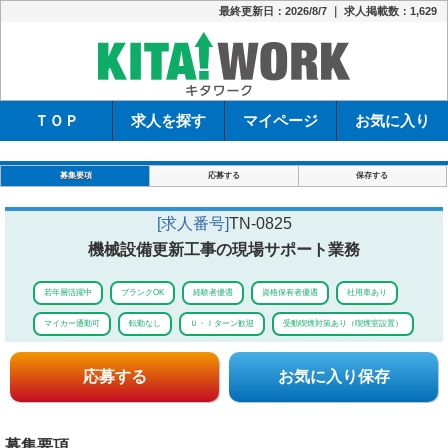
最終更新日：2026/8/7 ｜ 求人掲載数：1,629
キタワーク
ＴＯＰ
求人を探す
マイページ
お気に入り
募集要項
応募する
保存する
[求人番号]
TN-0825
機械設備更新工事の現場サポート業務
若年層活躍中
ブランクOK
経験者優遇
資格保有者優遇
社用車あり
マイカー通勤可
転勤なし
Ｕ・Ｉターン歓迎
受動喫煙対策あり（喫煙室設置）
応募する
お気に入り保存
募集要項