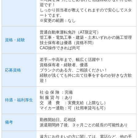
迎です！
しっかり担当者が教えてくれますので安心してスタ
ートでます。
※変更の範囲：なし
普通自動車運転免許（AT限定可）
管工事・電気工事・建築・土木いずれかの施工管理
資格・経験
技士保有者は優遇（資格不問）
CAD操作できれば尚可
若手～中高年まで、幅広く活躍中！
資格保有者・経験者、優遇
応募資格
ブランクのある方、ご相談ください！
経験が浅くても外に出て仕事をするのが好きな方歓
迎！
社 会 保 険 ：完備
制 服 貸 与 ：あり
待遇・福利厚生
交 通 費 ：実費支給（上限なし）
マイカー通勤：可（社用車貸与も可）
勤務開始日、応相談
備考
派遣期間終了後、３ヶ月ごとの延長の可能性あり
遠方にお住まいの方に関しては、電話など、他の手