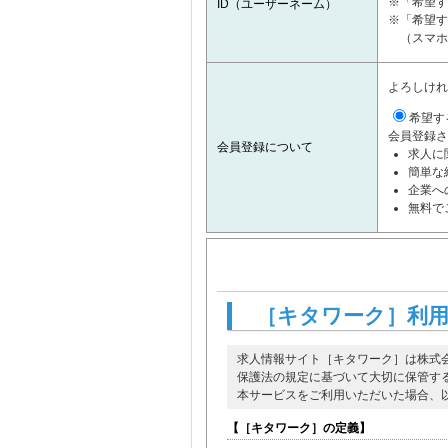
※「希望す
ID（ユーザーネーム）
※「希望す
（スマホ
よろしけれ
希望す
会員登録さ
会員登録について
求人に
簡単な
企業へ
無料で
［キタワーク］利
求人情報サイト［キタワーク］は株式
保護法の規定に基づいて大切に保管す
本サービスをご利用いただいた場合、
【［キタワーク］の定義】