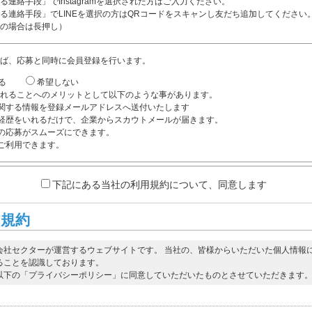
る連絡手段」でInstagramを選択された方はご入力ください。
る連絡手段」でLINEを選択の方はQRコードをスキャンし友だち追加してください
の場合は長押し）
ば、応募と同時に会員登録を行います。
る
希望しない
れることへのメリットとして以下のような事があります。
関する情報を登録メールアドレスへ送付いたします
経歴をいれるだけで、企業からスカウトメールが届きます。
の応募がスムーズにできます。
ご利用できます。
下記にある当社の利用規約について、同意します
用規約
会社セクターが運営するウェブサイトです。 当社の、皆様からいただいた個人情報
ることを認識しております。
以下の「プライバシーポリシー」に同意していただいたものとさせていただきます