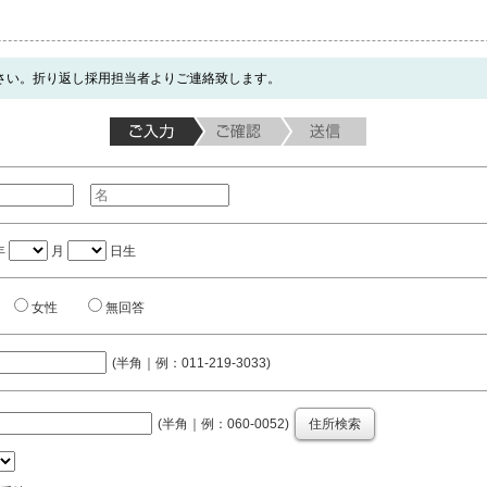
さい。折り返し採用担当者よりご連絡致します。
年
月
日生
女性
無回答
(半角｜例：011-219-3033)
(半角｜例：060-0052)
住所検索