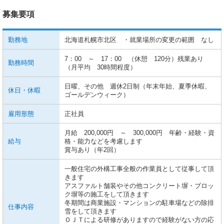
募集要項
勤務地
北海道札幌市北区 ・就業場所の変更の範囲 なし
7：00 ～ 17：00 （休憩 120分）残業あり
勤務時間
（月平均 30時間程度）
日曜、その他 週休2日制（年末年始、夏季休暇、
休日・休暇
ゴールデンウィーク）
雇用形態
正社員
月給 200,000円 ～ 300,000円 年齢・経験・資
給与
格・能力などを考慮します
賞与あり（年2回）
一般住宅の外構工事全般の作業員として従事して頂
きます
アスファルト舗装やその他コンクリート塀・ブロッ
ク塀等の施工をして頂きます
冬期間は商業施設・マンションの駐車場などの除排
仕事内容
雪をして頂きます
ＯＪＴによる研修がありますので経験がない方の応