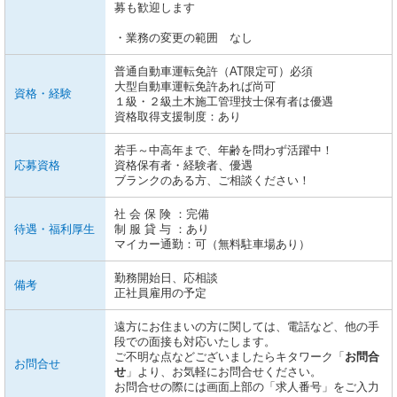
募も歓迎します
・業務の変更の範囲 なし
普通自動車運転免許（AT限定可）必須
大型自動車運転免許あれば尚可
資格・経験
１級・２級土木施工管理技士保有者は優遇
資格取得支援制度：あり
若手～中高年まで、年齢を問わず活躍中！
応募資格
資格保有者・経験者、優遇
ブランクのある方、ご相談ください！
社 会 保 険 ：完備
待遇・福利厚生
制 服 貸 与 ：あり
マイカー通勤：可（無料駐車場あり）
勤務開始日、応相談
備考
正社員雇用の予定
遠方にお住まいの方に関しては、電話など、他の手
段での面接も対応いたします。
ご不明な点などございましたらキタワーク「
お問合
お問合せ
せ
」より、お気軽にお問合せください。
お問合せの際には画面上部の「求人番号」をご入力