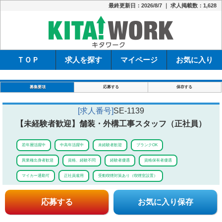
最終更新日：2026/8/7 ｜ 求人掲載数：1,628
キタワーク
ＴＯＰ
求人を探す
マイページ
お気に入り
募集要項
応募する
保存する
[求人番号]
SE-1139
【未経験者歓迎】舗装・外構工事スタッフ（正社員）
若年層活躍中
中高年活躍中
未経験者歓迎
ブランクOK
異業種出身者歓迎
資格、経験不問
経験者優遇
資格保有者優遇
マイカー通勤可
正社員雇用
受動喫煙対策あり（喫煙室設置）
応募する
お気に入り保存