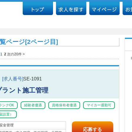
覧ページ[2ページ目]
件
1
2
次の20件 >
[求人番号]
SE-1091
プラント施工管理
ランクOK
経験者優遇
資格保有者優遇
マイカー通勤可
室設置）
 安全管理
応募する