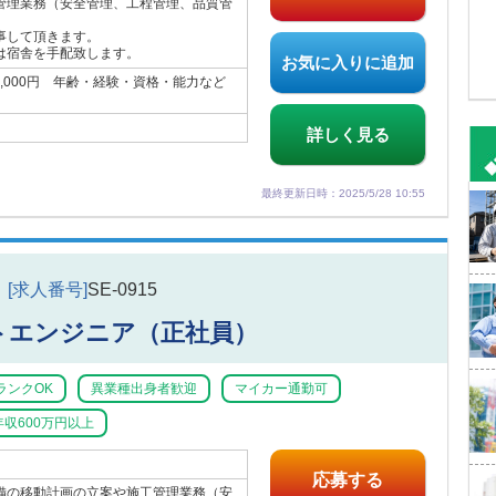
管理業務（安全管理、工程管理、品質管
事して頂きます。
は宿舎を手配致します。
お気に入りに追加
50,000円 年齢・経験・資格・能力など
詳しく見る
最終更新日時：2025/5/28 10:55
[求人番号]
SE-0915
トエンジニア（正社員）
ランクOK
異業種出身者歓迎
マイカー通勤可
年収600万円以上
応募する
備の移動計画の立案や施工管理業務（安