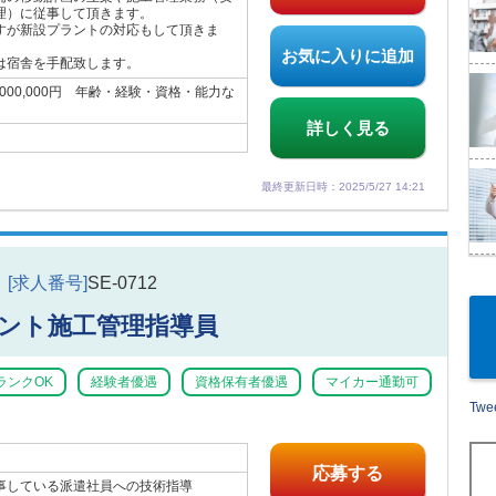
理）に従事して頂きます。
すが新設プラントの対応もして頂きま
お気に入りに追加
は宿舎を手配致します。
7,000,000円 年齢・経験・資格・能力な
詳しく見る
最終更新日時：2025/5/27 14:21
[求人番号]
SE-0712
ント施工管理指導員
ランクOK
経験者優遇
資格保有者優遇
マイカー通勤可
Twee
応募する
事している派遣社員への技術指導