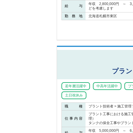
年収 2,800,000円 ～ 
給 与
どを考慮します
勤 務 地
北海道札幌市東区
プラン
若年層活躍中
中高年活躍中
ブ
土日祝休み
職 種
プラント技術者 > 施工管理
プラント工事における施工
仕事内容
理）
タンクの保全工事やプラン
年収 5,000,000円 ～ 
給 与