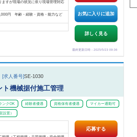
りますが現場の状況に依り現場管理対応
お気に入りに追加
00,000円 年齢・経験・資格・能力など
詳しく見る
最終更新日時：2025/5/23 09:36
[求人番号]
SE-1030
ント機械据付施工管理
ランクOK
経験者優遇
資格保有者優遇
マイカー通勤可
室設置）
応募する