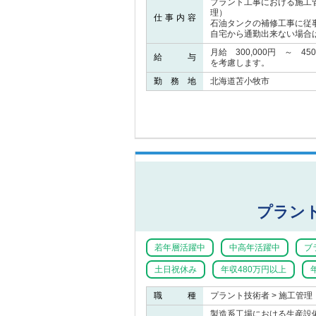
プラント工事における施工
理）
仕事内容
石油タンクの補修工事に従
自宅から通勤出来ない場合
月給 300,000円 ～ 4
給 与
を考慮します。
勤 務 地
北海道苫小牧市
プラン
若年層活躍中
中高年活躍中
ブ
土日祝休み
年収480万円以上
職 種
プラント技術者 > 施工管理
製造系工場における生産設