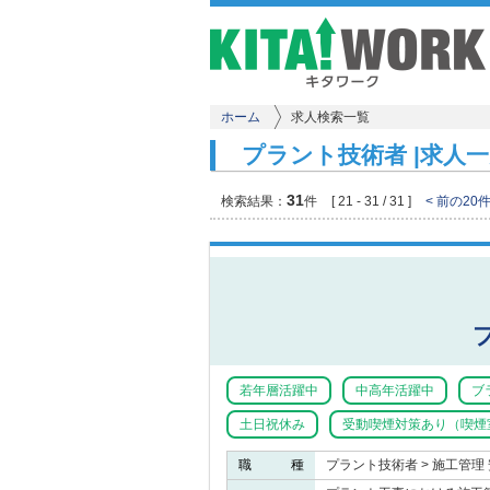
ホーム
求人検索一覧
プラント技術者 |求人一
31
検索結果：
件
[ 21 - 31 / 31 ]
< 前の20
若年層活躍中
中高年活躍中
ブ
土日祝休み
受動喫煙対策あり（喫煙
職 種
プラント技術者 > 施工管理