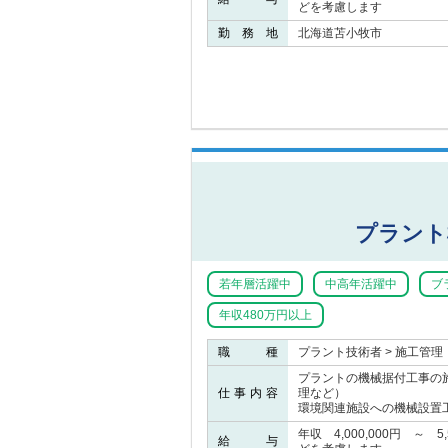
どを考慮します
勤 務 地
北海道苫小牧市
プラント
若年層活躍中
中高年活躍中
ブ
年収480万円以上
職 種
プラント技術者 > 施工管理
プラントの機械据付工事の
仕事内容
理など）
環境関連施設への機械設置
年収 4,000,000円 ～ 
給 与