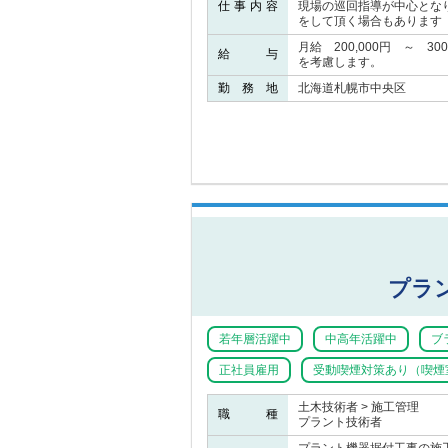
仕事内容
現場の巡回指導が中心とな
をして頂く場合もあります
月給 200,000円 ～ 3
給 与
を考慮します。
勤 務 地
北海道札幌市中央区
プラ
若年層活躍中
中高年活躍中
ブ
正社員雇用
受動喫煙対策あり（喫煙
土木技術者 > 施工管理
職 種
プラント技術者