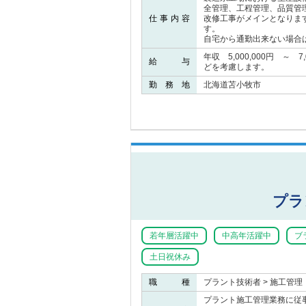
全管理、工程管理、品質管
仕事内容
改修工事がメインとなりま
す。
自宅から通勤出来ない場合
年収 5,000,000円 ～ 
給 与
どを考慮します。
勤 務 地
北海道苫小牧市
プラ
若年層活躍中
中高年活躍中
ブ
土日祝休み
職 種
プラント技術者 > 施工管理
プラント施工管理業務に従