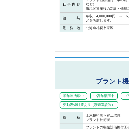
プラント機器据付工事の施
仕事内容
など）
環境関連施設の新設・修繕
年収 4,000,000円 ～ 
給 与
どを考慮します。
勤 務 地
北海道札幌市東区
プラント機
若年層活躍中
中高年活躍中
ブ
受動喫煙対策あり（喫煙室設置）
土木技術者 > 施工管理
職 種
プラント技術者
プラントの機械設備据付工