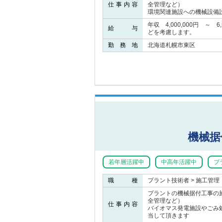
仕事内容
全管理など）
環境関連施設への機械設備
年収 4,000,000円 ～ 
給 与
どを考慮します。
勤 務 地
北海道札幌市東区
機械据
若年層活躍中
中高年活躍中
ブ
職 種
プラント技術者 > 施工管理
プラントの機械据付工事の
全管理など）
仕事内容
バイオマス発電施設やごみ
当して頂きます