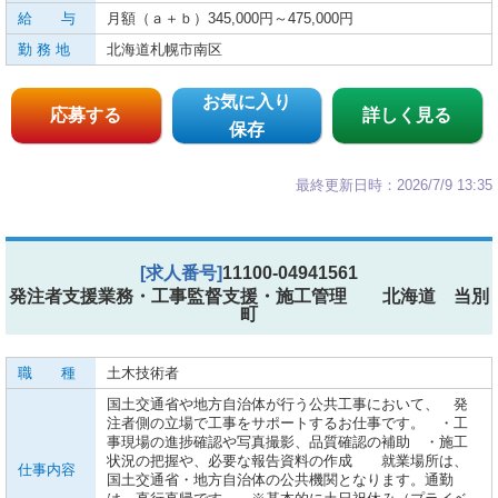
給 与
月額（ａ＋ｂ）345,000円～475,000円
勤 務 地
北海道札幌市南区
お気に入り
応募する
詳しく見る
保存
最終更新日時：2026/7/9 13:35
[求人番号]
11100-04941561
発注者支援業務・工事監督支援・施工管理 北海道 当別
町
職 種
土木技術者
国土交通省や地方自治体が行う公共工事において、 発
注者側の立場で工事をサポートするお仕事です。 ・工
事現場の進捗確認や写真撮影、品質確認の補助 ・施工
状況の把握や、必要な報告資料の作成 就業場所は、
仕事内容
国土交通省・地方自治体の公共機関となります。通勤