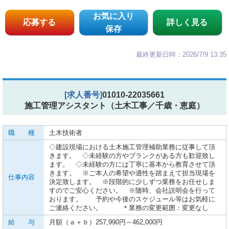
お気に入り
応募する
詳しく見る
保存
最終更新日時：2026/7/9 13:35
[求人番号]
01010-22035661
施工管理アシスタント（土木工事／千歳・恵庭）
職 種
土木技術者
◇建設現場における土木施工管理補助業務に従事して頂
きます。 ◇未経験の方やブランクがある方も歓迎致し
ます。 ◇未経験の方には丁寧に基本から教育させて頂
きます。 ※ご本人の希望や適性を踏まえて担当現場を
仕事内容
決定致します。 ※段階的に少しずつ業務をお任せしま
すのでご安心ください。 ※随時、会社説明会を行って
おります。 予約や今後のスケジュール等はお気軽に
ご連絡ください。 ＊業務の変更範囲：変更なし
給 与
月額（ａ＋ｂ）257,990円～462,000円