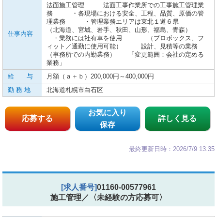
法面施工管理 法面工事作業所での工事施工管理業
務 ・各現場における安全、工程、品質、原価の管
理業務 ・管理業務エリアは東北１道６県
（北海道、宮城、岩手、秋田、山形、福島、青森）
仕事内容
・業務には社有車を使用 （プロボックス、フ
ィット／通勤に使用可能） 設計、見積等の業務
（事務所での内勤業務） 「変更範囲：会社の定める
業務」
給 与
月額（ａ＋ｂ）200,000円～400,000円
勤 務 地
北海道札幌市白石区
お気に入り
応募する
詳しく見る
保存
最終更新日時：2026/7/9 13:35
[求人番号]
01160-00577961
施工管理／〈未経験の方応募可〉