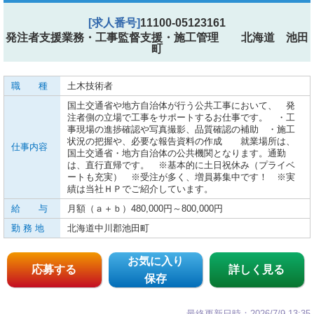
[求人番号]
11100-05123161
発注者支援業務・工事監督支援・施工管理 北海道 池田
町
職 種
土木技術者
国土交通省や地方自治体が行う公共工事において、 発
注者側の立場で工事をサポートするお仕事です。 ・工
事現場の進捗確認や写真撮影、品質確認の補助 ・施工
状況の把握や、必要な報告資料の作成 就業場所は、
仕事内容
国土交通省・地方自治体の公共機関となります。通勤
は、直行直帰です。 ※基本的に土日祝休み（プライベ
ートも充実） ※受注が多く、増員募集中です！ ※実
績は当社ＨＰでご紹介しています。
給 与
月額（ａ＋ｂ）480,000円～800,000円
勤 務 地
北海道中川郡池田町
お気に入り
応募する
詳しく見る
保存
最終更新日時：2026/7/9 13:35