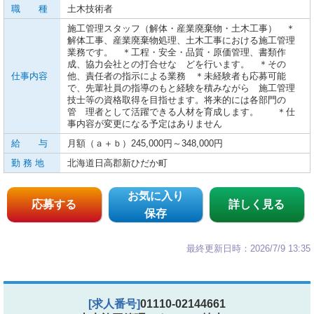
職 種
土木技術者
施工管理スタッフ（解体・産業廃棄物・土木工事） ＊
解体工事、産業廃棄物処理、土木工事における施工管理
業務です。 ＊工程・安全・品質・原価管理、書類作
成、協力会社との打合せな どを行います。 ＊その
仕事内容
他、責任者の指示による業務 ＊未経験者も応募可能
で、先輩社員の指導のもと経験を積みながら 施工管理
技士等の資格取得を目指せます。将来的には各部門の
管 理者として活躍できる人材を育成します。 ＊仕
事内容が変更になる予定はありません
給 与
月額（ａ＋ｂ）245,000円～348,000円
勤 務 地
北海道日高郡新ひだか町
お気に入り
応募する
詳しく見る
保存
最終更新日時：2026/7/9 13:35
[求人番号]
01110-02144661