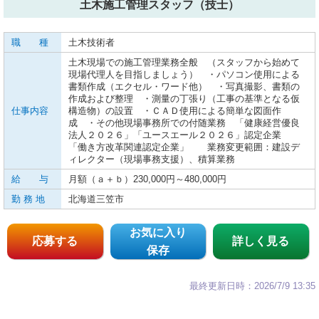
土木施工管理スタッフ（技士）
職 種
土木技術者
土木現場での施工管理業務全般 （スタッフから始めて
現場代理人を目指しましょう） ・パソコン使用による
書類作成（エクセル・ワード他） ・写真撮影、書類の
作成および整理 ・測量の丁張り（工事の基準となる仮
仕事内容
構造物）の設置 ・ＣＡＤ使用による簡単な図面作
成 ・その他現場事務所での付随業務 「健康経営優良
法人２０２６」「ユースエール２０２６」認定企業
「働き方改革関連認定企業」 業務変更範囲：建設デ
ィレクター（現場事務支援）、積算業務
給 与
月額（ａ＋ｂ）230,000円～480,000円
勤 務 地
北海道三笠市
お気に入り
応募する
詳しく見る
保存
最終更新日時：2026/7/9 13:35