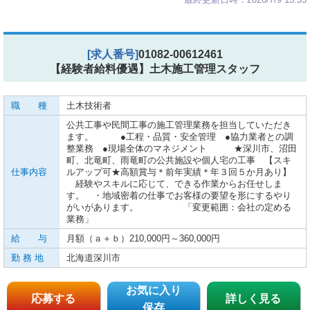
[求人番号]
01082-00612461
【経験者給料優遇】土木施工管理スタッフ
職 種
土木技術者
公共工事や民間工事の施工管理業務を担当していただき
ます。 ●工程・品質・安全管理 ●協力業者との調
整業務 ●現場全体のマネジメント ★深川市、沼田
町、北竜町、雨竜町の公共施設や個人宅の工事 【スキ
仕事内容
ルアップ可★高額賞与＊前年実績＊年３回５か月あり】
経験やスキルに応じて、できる作業からお任せしま
す。 ・地域密着の仕事でお客様の要望を形にするやり
がいがあります。 「変更範囲：会社の定める
業務」
給 与
月額（ａ＋ｂ）210,000円～360,000円
勤 務 地
北海道深川市
お気に入り
応募する
詳しく見る
保存