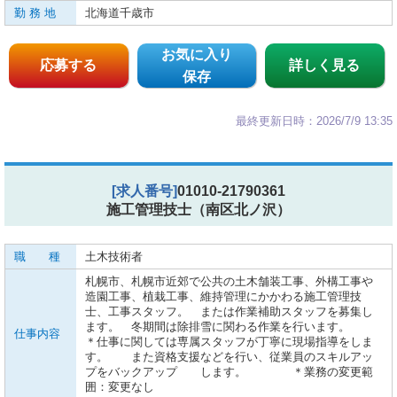
勤 務 地
北海道千歳市
お気に入り
応募する
詳しく見る
保存
最終更新日時：2026/7/9 13:35
[求人番号]
01010-21790361
施工管理技士（南区北ノ沢）
職 種
土木技術者
札幌市、札幌市近郊で公共の土木舗装工事、外構工事や
造園工事、植栽工事、維持管理にかかわる施工管理技
士、工事スタッフ。 または作業補助スタッフを募集し
ます。 冬期間は除排雪に関わる作業を行います。
仕事内容
＊仕事に関しては専属スタッフが丁寧に現場指導をしま
す。 また資格支援などを行い、従業員のスキルアッ
プをバックアップ します。 ＊業務の変更範
囲：変更なし