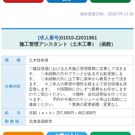
最終更新日時：2026/7/9 13:35
[求人番号]
01010-22031961
施工管理アシスタント（土木工事）（函館）
職 種
土木技術者
◇建設現場における土木施工管理業務に従事して頂きま
す。 ◇未経験の方やブランクがある方も歓迎致しま
す。 ◇未経験の方には丁寧に基本から教育させて頂き
ます。 ※ご本人の希望や適性を踏まえて担当現場を決
仕事内容
定致します。 ※段階的に少しずつ業務をお任せします
のでご安心ください。 ※随時、会社説明会を行ってお
ります。 予約や今後のスケジュール等はお気軽にご
連絡ください。 ＊業務の変更範囲：変更なし
給 与
月額（ａ＋ｂ）257,990円～462,000円
勤 務 地
北海道函館市