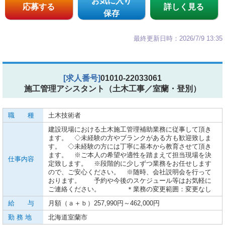
お気に入り
応募する
詳しく見る
保存
最終更新日時：2026/7/9 13:35
[求人番号]
01010-22033061
施工管理アシスタント（土木工事／室蘭・登別）
職 種
土木技術者
建設現場における土木施工管理補助業務に従事して頂き
ます。 ◇未経験の方やブランクがある方も歓迎致しま
す。 ◇未経験の方には丁寧に基本から教育させて頂き
ます。 ※ご本人の希望や適性を踏まえて担当現場を決
仕事内容
定致します。 ※段階的に少しずつ業務をお任せします
ので、ご安心ください。 ※随時、会社説明会を行って
おります。 予約や今後のスケジュール等はお気軽に
ご連絡ください。 ＊業務の変更範囲：変更なし
給 与
月額（ａ＋ｂ）257,990円～462,000円
勤 務 地
北海道室蘭市