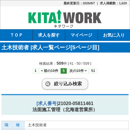
最終更新日：2026/8/7 ｜ 求人掲載数：1,629
キタワーク
ＴＯＰ
求人を探す
マイページ
お気に入り
土木技術者 |求人一覧ページ[5ページ目]
509
検索結果：
件
[ 41 - 50 / 509 ]
1
< 前の10件
5
次の10件 >
51
絞り込み検索
[求人番号]
21020-05811461
法面施工管理（北海道営業所）
職 種
土木技術者