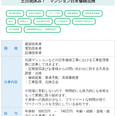
土日祝休み！ マンション日常修繕点検
若年層活躍中
中高年活躍中
ブランクOK
経験者優遇
資格保有者優遇
駅近
転勤なし
完全週休2日制
土日祝休み
年間休日120日以上
正社員雇用
受動喫煙対策あり（喫煙室設置）
建築技術者
職 種
電気技術者
設備技術者
分譲マンションなどの日常修繕工事における工事監理業
務に従事して頂きます。
・定期巡回及びお客様からの問い合わせに対する不具合
調査・点検
・修繕提案、業者手配、見積書精査
仕事内容
・工事監理、点検立会
※現場に常駐しないので、時間的にも体力的にも余裕を
もって業務に取り組めます。
※身体への負担が少なく、プライベートな時間が持て、
ワークバランスを大切にしている会社です。
年俸制 500万円 ～ 740万円 年齢・経験・資格・能
給 与
力などを考慮します。