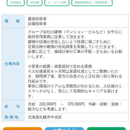
土日祝休み
女性活躍
Ｕ・Ｉターン歓迎
受動喫煙対策あり（喫煙室設置）
建築技術者
職 種
設備技術者
グループ会社の建物（マンション・ビルなど）を中心に
維持管理業務に従事して頂きます。
建物や設備が劣化しないよう快適に過ごすために
定期点検や建物の劣化調査を実施していただきます。
必要に応じて、修繕計画や工事の手配・立ち会いをお願
いします。
仕事内容
※変更の範囲：就業規則で定める業務
※入社後最長６ヶ月間は派遣社員としてご勤務いただ
き、期間満了後、双方の合意のもと正社員へ切り替わる
仕組みです。
事前に職場のリアルな雰囲気が分かるため、入社後のミ
スマッチがなく、安心して長期的なキャリアを築けま
す。
月給 220,000円 ～ 370,000円 年齢・経験・資格・
給 与
能力などを考慮します。
勤 務 地
北海道札幌市中央区