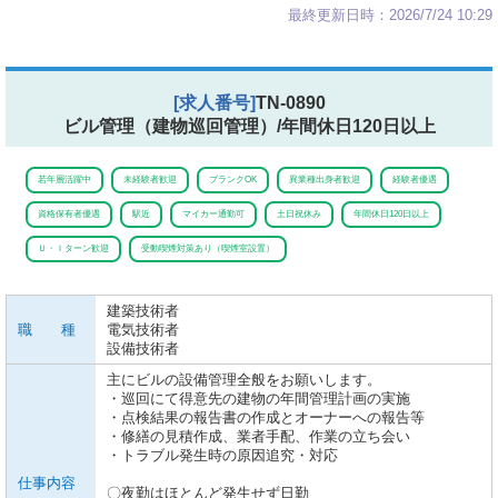
最終更新日時：2026/7/24 10:29
[求人番号]
TN-0890
ビル管理（建物巡回管理）/年間休日120日以上
若年層活躍中
未経験者歓迎
ブランクOK
異業種出身者歓迎
経験者優遇
資格保有者優遇
駅近
マイカー通勤可
土日祝休み
年間休日120日以上
Ｕ・Ｉターン歓迎
受動喫煙対策あり（喫煙室設置）
建築技術者
職 種
電気技術者
設備技術者
主にビルの設備管理全般をお願いします。
・巡回にて得意先の建物の年間管理計画の実施
・点検結果の報告書の作成とオーナーへの報告等
・修繕の見積作成、業者手配、作業の立ち会い
・トラブル発生時の原因追究・対応
仕事内容
〇夜勤はほとんど発生せず日勤