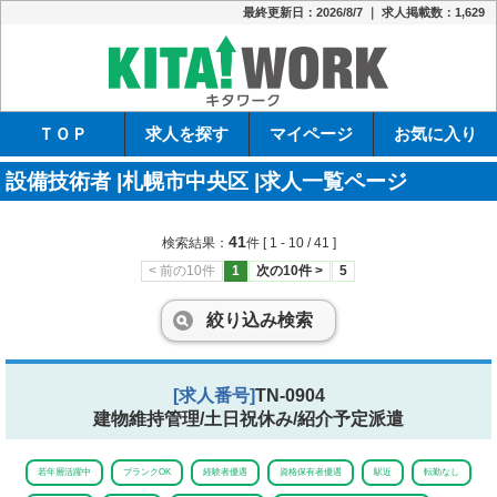
最終更新日：2026/8/7 ｜ 求人掲載数：1,629
キタワーク
ＴＯＰ
求人を探す
マイページ
お気に入り
設備技術者 |札幌市中央区 |求人一覧ページ
41
検索結果：
件
[ 1 - 10 / 41 ]
< 前の10件
1
次の10件 >
5
絞り込み検索
[求人番号]
TN-0904
建物維持管理/土日祝休み/紹介予定派遣
若年層活躍中
ブランクOK
経験者優遇
資格保有者優遇
駅近
転勤なし