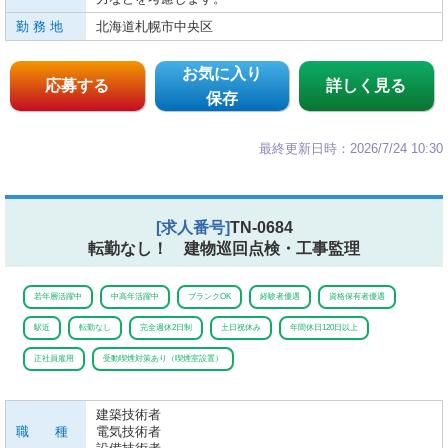
勤 務 地
北海道札幌市中央区
お気に入り
応募する
詳しく見る
保存
最終更新日時：2026/7/24 10:30
[求人番号]
TN-0684
転勤なし！ 建物巡回点検・工事監理
若年層活躍中
中高年活躍中
ブランクOK
経験者優遇
資格保有者優遇
駅近
転勤なし
完全週休2日制
土日祝休み
年間休日120日以上
正社員雇用
受動喫煙対策あり（喫煙室設置）
建築技術者
職 種
電気技術者