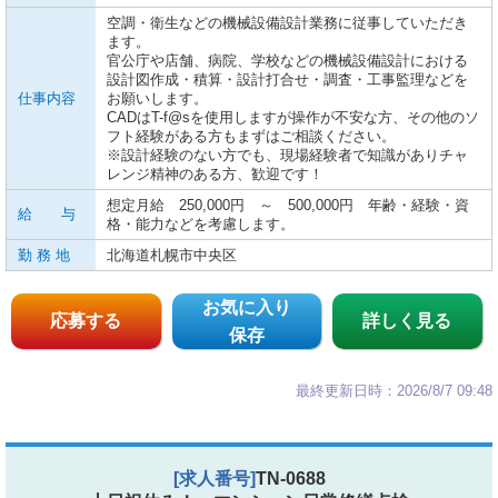
空調・衛生などの機械設備設計業務に従事していただき
ます。
官公庁や店舗、病院、学校などの機械設備設計における
設計図作成・積算・設計打合せ・調査・工事監理などを
仕事内容
お願いします。
CADはT-f@sを使用しますが操作が不安な方、その他のソ
フト経験がある方もまずはご相談ください。
※設計経験のない方でも、現場経験者で知識がありチャ
レンジ精神のある方、歓迎です！
想定月給 250,000円 ～ 500,000円 年齢・経験・資
給 与
格・能力などを考慮します。
勤 務 地
北海道札幌市中央区
お気に入り
応募する
詳しく見る
保存
最終更新日時：2026/8/7 09:48
[求人番号]
TN-0688