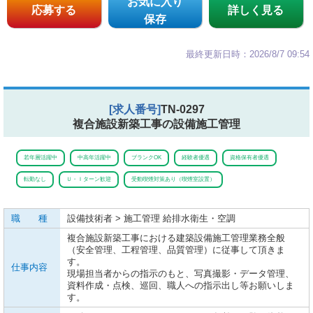
お気に入り
応募する
詳しく見る
保存
最終更新日時：2026/8/7 09:54
[求人番号]
TN-0297
複合施設新築工事の設備施工管理
若年層活躍中
中高年活躍中
ブランクOK
経験者優遇
資格保有者優遇
転勤なし
Ｕ・Ｉターン歓迎
受動喫煙対策あり（喫煙室設置）
職 種
設備技術者 > 施工管理 給排水衛生・空調
複合施設新築工事における建築設備施工管理業務全般
（安全管理、工程管理、品質管理）に従事して頂きま
す。
仕事内容
現場担当者からの指示のもと、写真撮影・データ管理、
資料作成・点検、巡回、職人への指示出し等お願いしま
す。