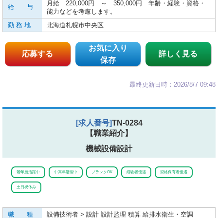
月給 220,000円 ～ 350,000円 年齢・経験・資格・
給 与
能力などを考慮します。
勤 務 地
北海道札幌市中央区
お気に入り
応募する
詳しく見る
保存
最終更新日時：2026/8/7 09:48
[求人番号]
TN-0284
【職業紹介】
機械設備設計
若年層活躍中
中高年活躍中
ブランクOK
経験者優遇
資格保有者優遇
土日祝休み
職 種
設備技術者 > 設計 設計監理 積算 給排水衛生・空調