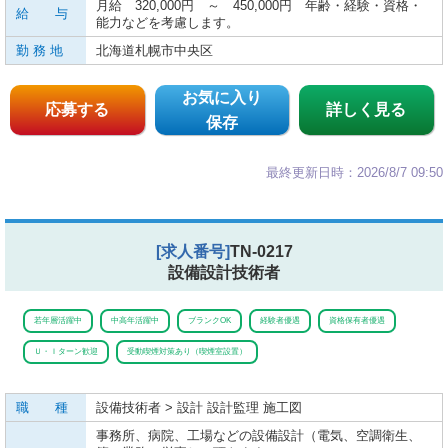
月給 320,000円 ～ 450,000円 年齢・経験・資格・
給 与
能力などを考慮します。
勤 務 地
北海道札幌市中央区
お気に入り
応募する
詳しく見る
保存
最終更新日時：2026/8/7 09:50
[求人番号]
TN-0217
設備設計技術者
若年層活躍中
中高年活躍中
ブランクOK
経験者優遇
資格保有者優遇
Ｕ・Ｉターン歓迎
受動喫煙対策あり（喫煙室設置）
職 種
設備技術者 > 設計 設計監理 施工図
事務所、病院、工場などの設備設計（電気、空調衛生、