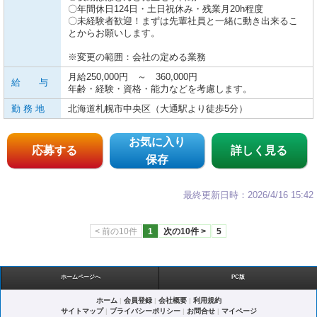
〇年間休日124日・土日祝休み・残業月20h程度
〇未経験者歓迎！まずは先輩社員と一緒に動き出来るこ
とからお願いします。
※変更の範囲：会社の定める業務
月給250,000円 ～ 360,000円
給 与
年齢・経験・資格・能力などを考慮します。
勤 務 地
北海道札幌市中央区（大通駅より徒歩5分）
お気に入り
応募する
詳しく見る
保存
最終更新日時：2026/4/16 15:42
< 前の10件
1
次の10件 >
5
ホームページへ
PC版
ホーム
|
会員登録
|
会社概要
|
利用規約
サイトマップ
|
プライバシーポリシー
|
お問合せ
|
マイページ