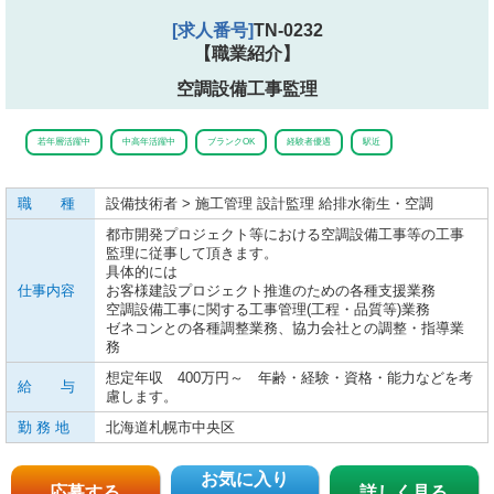
[求人番号]
TN-0232
【職業紹介】
空調設備工事監理
若年層活躍中
中高年活躍中
ブランクOK
経験者優遇
駅近
職 種
設備技術者 > 施工管理 設計監理 給排水衛生・空調
都市開発プロジェクト等における空調設備工事等の工事
監理に従事して頂きます。
具体的には
仕事内容
お客様建設プロジェクト推進のための各種支援業務
空調設備工事に関する工事管理(工程・品質等)業務
ゼネコンとの各種調整業務、協力会社との調整・指導業
務
想定年収 400万円～ 年齢・経験・資格・能力などを考
給 与
慮します。
勤 務 地
北海道札幌市中央区
お気に入り
応募する
詳しく見る