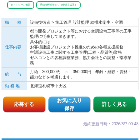
Ｕ・Ｉターン歓迎
受動喫煙対策あり（喫煙室設置）
職 種
設備技術者 > 施工管理 設計監理 給排水衛生・空調
都市開発プロジェクト等における空調設備工事等の工事
監理に従事して頂きます。
具体的には
仕事内容
お客様建設プロジェクト推進のための各種支援業務
空調設備工事に関する工事管理(工程・品質等)業務
ゼネコンとの各種調整業務、協力会社との調整・指導業
務
月給 300,000円 ～ 350,000円 年齢・経験・資格・
給 与
能力などを考慮します。
勤 務 地
北海道札幌市中央区
お気に入り
応募する
詳しく見る
保存
最終更新日時：2026/8/7 09:48