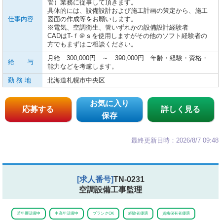
管）業務に従事して頂きます。
具体的には、設備設計および施工計画の策定から、施工
仕事内容
図面の作成等をお願いします。
※電気、空調衛生、管いずれかの設備設計経験者
CADはT-ｆ＠ｓを使用しますがその他のソフト経験者の
方でもまずはご相談ください。
月給 300,000円 ～ 390,000円 年齢・経験・資格・
給 与
能力などを考慮します。
勤 務 地
北海道札幌市中央区
お気に入り
応募する
詳しく見る
保存
最終更新日時：2026/8/7 09:48
[求人番号]
TN-0231
空調設備工事監理
若年層活躍中
中高年活躍中
ブランクOK
経験者優遇
資格保有者優遇