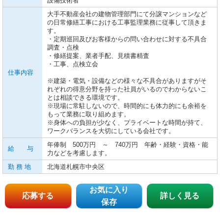
設備技術者
大手不動産会社の建物管理部門にて分譲マンションなど
の日常修繕工事における工事監理業務に従事して頂きま
す。
・定期巡回及びお客様からの問い合わせに対する不具合
調査・点検
・修繕提案、業者手配、見積書精査
・工事、点検立会
仕事内容
※建築・電気・設備などの様々な不具合がありますがそ
れぞれの得意分野を持った社員がいるのでわからないこ
とは相談できる環境です。
※現場に常駐しないので、時間的にも体力的にも余裕を
もって業務に取り組めます。
※身体への負担が少なく、プライベートな時間が持て、
ワークバランスを大切にしている会社です。
年俸制 500万円 ～ 740万円 年齢・経験・資格・能
給 与
力などを考慮します。
勤 務 地
北海道札幌市中央区
お気に入り
応募する
詳しく見る
保存