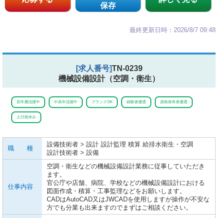
保存
最終更新日時：2026/8/7 09:48
[求人番号]
TN-0239
機械設備設計（空調・衛生）
若年層活躍中
中高年活躍中
ブランクOK
経験者優遇
資格保有者優遇
土日祝休み
設備技術者 > 設計 設計監理 積算 給排水衛生・空調
職 種
設計技術者 > 設備
空調・衛生などの機械設備設計業務に従事していただき
ます。
官公庁や店舗、病院、学校などの機械設備設計における
仕事内容
図面作成・積算・工事監理などをお願いします。
CADはAutoCAD又はJWCADを使用しますが操作が不安な
方でも分業も出来ますのでまずはご相談ください。