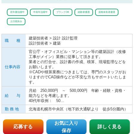
若年層活躍中
中高年活躍中
ブランクOK
経験者優遇
資格保有者優遇
土日祝休み
建築技術者 > 設計 設計監理
職 種
設計技術者 > 建築
官公庁・オフィスビル・マンション等の建築設計（改修
工事がメイン）業務に従事して頂きます。
業者との打合せ、設計書の作成、積算、現場監理などを
仕事内容
お願いします。
※CADや積算業務につきましては、専門のスタッフがお
りますのでCAD操作などが不安な方もサポートいたしま
す。
月給 250,000円 ～ 500,000円 年齢・経験・資格・
給 与
能力などを考慮します。
40代年収例： 50…
勤 務 地
北海道札幌市中央区（地下鉄大通駅より 徒歩5分圏内）
お気に入り
応募する
詳しく見る
保存