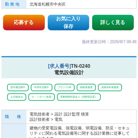
勤 務 地
北海道札幌市中央区
お気に入り
応募する
詳しく見る
保存
最終更新日時：2026/8/7 09:48
[求人番号]
TN-0240
電気設備設計
若年層活躍中
中高年活躍中
ブランクOK
経験者優遇
資格保有者優遇
土日祝休み
Ｕ・Ｉターン歓迎
受動喫煙対策あり（喫煙室設置）
電気技術者 > 設計 設計監理 積算
職 種
設計技術者 > 電気
建物の受変電設備、強電設備、弱電設備、防災・セキュ
リティに関わる電気設備等に関する設計業務に従事して