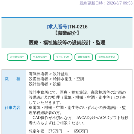
最終更新日時：2026/8/7 09:53
[求人番号]
TN-0216
【職業紹介】
医療・福祉施設等の設備設計・監理
若年層活躍中
中高年活躍中
ブランクOK
経験者優遇
資格保有者優遇
電気技術者 > 設計監理
職 種
設備技術者 > 給排水衛生・空調
設計技術者 > 設備
設計事務所にて、医療・福祉施設、商業施設等の計画の
設備設計及び監理（電気・機械・空調・衛生等）に従事
していただきます。
仕事内容
※電気・機械・空調・衛生等のいずれかの設備設計・監
理業務経験者の方。
CAD操作が不慣れな方、JWCAD以外のCADソフト経験
者の方もまずはご相談ください。
想定年収 375万円 ～ 650万円