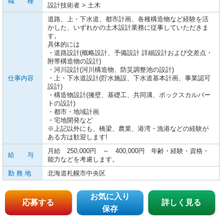
職 種
設計技術者 > 土木
道路、上・下水道、都市計画、各種構造物など経験を活
かした、いずれかの土木設計業務に従事していただきま
す。
具体的には
・道路設計(概略設計、予備設計 詳細設計および交差点・
附帯構造物の設計)
・河川設計(河川構造物、防災調整池の設計)
仕事内容
・上・下水道設計(貯水施設、下水道基本計画、事業認可
設計)
・構造物設計(擁壁、基礎工、共同溝、ボックスカルバー
トの設計)
・都市・地域計画
・宅地開発など
※上記以外にも、橋梁、農業、港湾・漁港などの経験が
ある方は歓迎します!
月給 250,000円 ～ 400,000円 年齢・経験・資格・
給 与
能力などを考慮します。
勤 務 地
北海道札幌市中央区
お気に入り
応募する
詳しく見る
保存