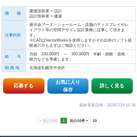
建築技術者 > 設計
職 種
設計技術者 > 建築
展示会ブース・ショールーム・店舗のディスプレイやレ
イアウト等の空間デザイン設計業務に従事して頂きま
仕事内容
す。
※CADはVectorWorksを使用しますがそれ以外のソフト経
験者の方もまずはご相談ください。
月給 230,000円 ～ 350,000円 年齢・経験・資格・
給 与
能力などを考慮します。
勤 務 地
北海道札幌市中央区
お気に入り
応募する
詳しく見る
保存
最終更新日時：2026/7/24 10:34
< 前の10件
1
次の10件 >
10