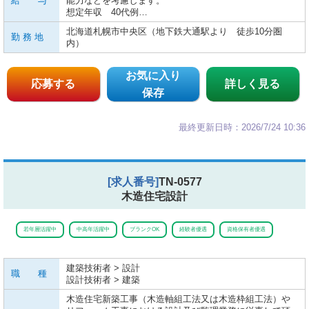
給 与
能力などを考慮します。
想定年収 40代例…
北海道札幌市中央区（地下鉄大通駅より 徒歩10分圏
勤 務 地
内）
お気に入り
応募する
詳しく見る
保存
最終更新日時：2026/7/24 10:36
[求人番号]
TN-0577
木造住宅設計
若年層活躍中
中高年活躍中
ブランクOK
経験者優遇
資格保有者優遇
建築技術者 > 設計
職 種
設計技術者 > 建築
木造住宅新築工事（木造軸組工法又は木造枠組工法）や