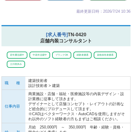
最終更新日時：2026/7/24 10:36
[求人番号]
TN-0420
店舗内装コンサルタント
若年層活躍中
中高年活躍中
ブランクOK
経験者優遇
資格保有者優遇
土日祝休み
建築技術者
職 種
設計技術者 > 建築
商業施設・店舗・福祉・医療施設等の内装デザイン・設
計業務に従事して頂きます。
デザイナーとして店舗コンセプト・レイアウトの計画な
仕事内容
ど総合的にプロデュースして頂ます。
※CADはベクターワークス・AutoCADを使用しますがそ
れ以外のソフト経験者の方もまずはご相談ください。
月給 250,000円 ～ 350,000円 年齢・経験・資格・