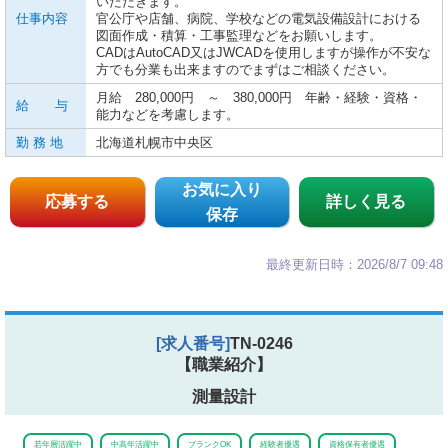
いただきます。
仕事内容
官公庁や店舗、病院、学校などの電気設備設計における
図面作成・積算・工事監理などをお願いします。
CADはAutoCAD又はJWCADを使用しますが操作が不安な
方でも分業も出来ますのでまずはご相談ください。
月給 280,000円 ～ 380,000円 年齢・経験・資格・
給 与
能力などを考慮します。
勤 務 地
北海道札幌市中央区
お気に入り
応募する
詳しく見る
保存
最終更新日時：2026/8/7 09:48
[求人番号]
TN-0246
【職業紹介】
測量設計
若年層活躍中
中高年活躍中
ブランクOK
経験者優遇
資格保有者優遇