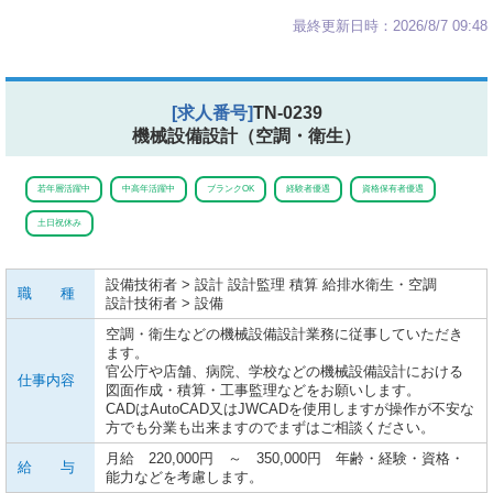
最終更新日時：2026/8/7 09:48
[求人番号]
TN-0239
機械設備設計（空調・衛生）
若年層活躍中
中高年活躍中
ブランクOK
経験者優遇
資格保有者優遇
土日祝休み
設備技術者 > 設計 設計監理 積算 給排水衛生・空調
職 種
設計技術者 > 設備
空調・衛生などの機械設備設計業務に従事していただき
ます。
官公庁や店舗、病院、学校などの機械設備設計における
仕事内容
図面作成・積算・工事監理などをお願いします。
CADはAutoCAD又はJWCADを使用しますが操作が不安な
方でも分業も出来ますのでまずはご相談ください。
月給 220,000円 ～ 350,000円 年齢・経験・資格・
給 与
能力などを考慮します。