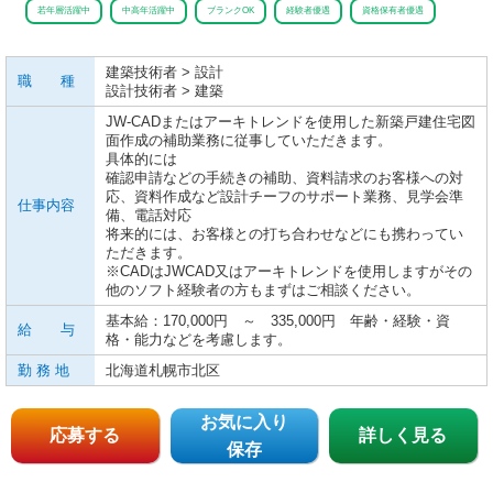
若年層活躍中
中高年活躍中
ブランクOK
経験者優遇
資格保有者優遇
建築技術者 > 設計
職 種
設計技術者 > 建築
JW-CADまたはアーキトレンドを使用した新築戸建住宅図
面作成の補助業務に従事していただきます。
具体的には
確認申請などの手続きの補助、資料請求のお客様への対
応、資料作成など設計チーフのサポート業務、見学会準
仕事内容
備、電話対応
将来的には、お客様との打ち合わせなどにも携わってい
ただきます。
※CADはJWCAD又はアーキトレンドを使用しますがその
他のソフト経験者の方もまずはご相談ください。
基本給：170,000円 ～ 335,000円 年齢・経験・資
給 与
格・能力などを考慮します。
勤 務 地
北海道札幌市北区
お気に入り
応募する
詳しく見る
保存