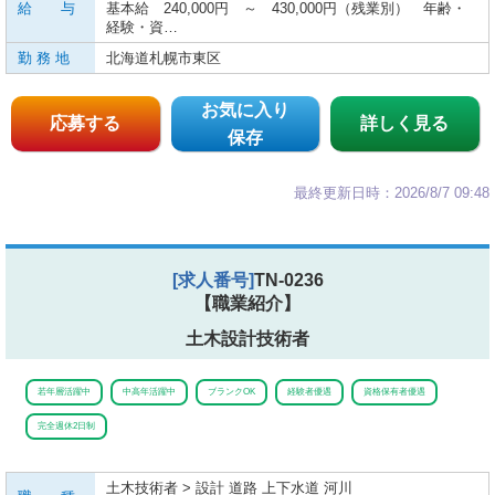
給 与
基本給 240,000円 ～ 430,000円（残業別） 年齢・
経験・資…
勤 務 地
北海道札幌市東区
お気に入り
応募する
詳しく見る
保存
最終更新日時：2026/8/7 09:48
[求人番号]
TN-0236
【職業紹介】
土木設計技術者
若年層活躍中
中高年活躍中
ブランクOK
経験者優遇
資格保有者優遇
完全週休2日制
土木技術者 > 設計 道路 上下水道 河川