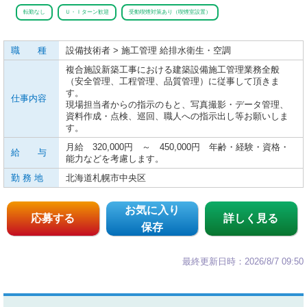
転勤なし
Ｕ・Ｉターン歓迎
受動喫煙対策あり（喫煙室設置）
職 種
設備技術者 > 施工管理 給排水衛生・空調
複合施設新築工事における建築設備施工管理業務全般
（安全管理、工程管理、品質管理）に従事して頂きま
す。
仕事内容
現場担当者からの指示のもと、写真撮影・データ管理、
資料作成・点検、巡回、職人への指示出し等お願いしま
す。
月給 320,000円 ～ 450,000円 年齢・経験・資格・
給 与
能力などを考慮します。
勤 務 地
北海道札幌市中央区
お気に入り
応募する
詳しく見る
保存
最終更新日時：2026/8/7 09:50