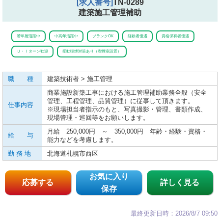
[求人番号]
TN-0289
建築施工管理補助
若年層活躍中
中高年活躍中
ブランクOK
経験者優遇
資格保有者優遇
Ｕ・Ｉターン歓迎
受動喫煙対策あり（喫煙室設置）
職 種
建築技術者 > 施工管理
商業施設新築工事における施工管理補助業務全般（安全
管理、工程管理、品質管理）に従事して頂きます。
仕事内容
※現場担当者指示のもと、写真撮影・管理、書類作成、
現場管理・巡回等をお願いします。
月給 250,000円 ～ 350,000円 年齢・経験・資格・
給 与
能力などを考慮します。
勤 務 地
北海道札幌市西区
お気に入り
応募する
詳しく見る
保存
最終更新日時：2026/8/7 09:50