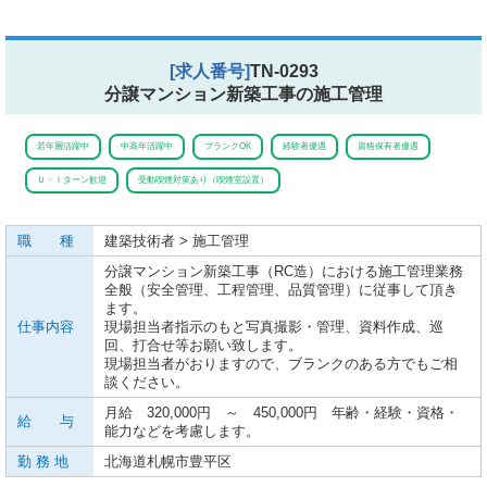
[求人番号]
TN-0293
分譲マンション新築工事の施工管理
若年層活躍中
中高年活躍中
ブランクOK
経験者優遇
資格保有者優遇
Ｕ・Ｉターン歓迎
受動喫煙対策あり（喫煙室設置）
職 種
建築技術者 > 施工管理
分譲マンション新築工事（RC造）における施工管理業務
全般（安全管理、工程管理、品質管理）に従事して頂き
ます。
仕事内容
現場担当者指示のもと写真撮影・管理、資料作成、巡
回、打合せ等お願い致します。
現場担当者がおりますので、ブランクのある方でもご相
談ください。
月給 320,000円 ～ 450,000円 年齢・経験・資格・
給 与
能力などを考慮します。
勤 務 地
北海道札幌市豊平区