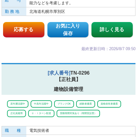
給 与
能力などを考慮します。
勤 務 地
北海道札幌市厚別区
お気に入り
応募する
詳しく見る
保存
最終更新日時：2026/8/7 09:50
[求人番号]
TN-0296
【正社員】
建物設備管理
若年層活躍中
中高年活躍中
ブランクOK
経験者優遇
資格保有者優遇
正社員雇用
Ｕ・Ｉターン歓迎
受動喫煙対策あり（喫煙室設置）
職 種
電気技術者