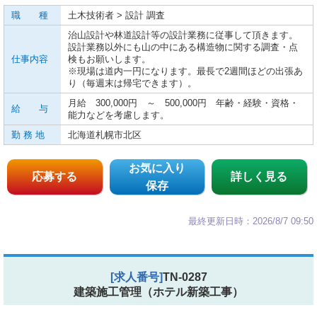
職 種
土木技術者 > 設計 調査
治山設計や林道設計等の設計業務に従事して頂きます。
設計業務以外にも山の中にある構造物に関する調査・点
仕事内容
検もお願いします。
※現場は道内一円になります。最長で2週間ほどの出張あ
り（毎週末は帰宅できます）。
月給 300,000円 ～ 500,000円 年齢・経験・資格・
給 与
能力などを考慮します。
勤 務 地
北海道札幌市北区
お気に入り
応募する
詳しく見る
保存
最終更新日時：2026/8/7 09:50
[求人番号]
TN-0287
建築施工管理（ホテル新築工事）