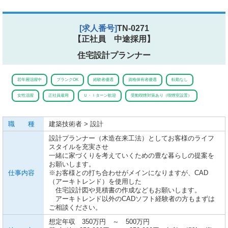
[求人番号]
TN-0271
【正社員 中途採用】
住宅設計プランナー
若年層活躍中
ブランクOK
経験者優遇
資格保有者優遇
転勤なし
女性活躍
正社員雇用
Ｕ・Ｉターン歓迎
受動喫煙対策あり（喫煙室設置）
職 種
建築技術者 > 設計
設計プランナー（木造在来工法）としてお客様のライフ
スタイルを充実させ
一緒に家づくりを考えていくための豊な暮らしの提案を
お願いします。
仕事内容
※お客様との打ち合わせがメインになりますが、CAD
（アーキトレンド）を使用した
住宅設計図や見積書の作成などもお願いします。
アーキトレンド以外のCADソフト経験者の方もまずは
ご相談ください。
想定年収 350万円 ～ 500万円