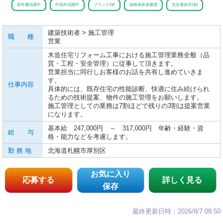
若年層活躍中
中高年活躍中
ブランクOK
資格保有者優遇
完全週休2日制
建築技術者 > 施工管理
職 種
営業
木造住宅リフォーム工事における施工管理業務全般（品
質・工程・安全管理）に従事して頂きます。
営業担当に同行しお客様のお話を共有し進めていきま
す。
仕事内容
具体的には、既存住宅の性能診断、快適に住み続けられ
るための技術提案、物件の施工管理をお願いします。
施工管理としての業務は7割ほどで残りの3割は提案営業
になります。
基本給 247,000円 ～ 317,000円 年齢・経験・資
給 与
格・能力などを考慮します。
勤 務 地
北海道札幌市厚別区
お気に入り
応募する
詳しく見る
保存
最終更新日時：2026/8/7 09:50