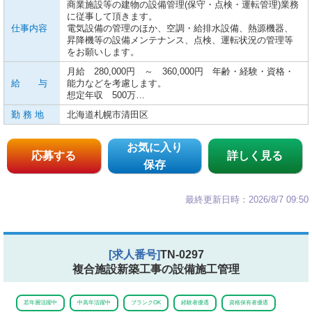
商業施設等の建物の設備管理(保守・点検・運転管理)業務
に従事して頂きます。
仕事内容
電気設備の管理のほか、空調・給排水設備、熱源機器、
昇降機等の設備メンテナンス、点検、運転状況の管理等
をお願いします。
月給 280,000円 ～ 360,000円 年齢・経験・資格・
給 与
能力などを考慮します。
想定年収 500万…
勤 務 地
北海道札幌市清田区
お気に入り
応募する
詳しく見る
保存
最終更新日時：2026/8/7 09:50
[求人番号]
TN-0297
複合施設新築工事の設備施工管理
若年層活躍中
中高年活躍中
ブランクOK
経験者優遇
資格保有者優遇