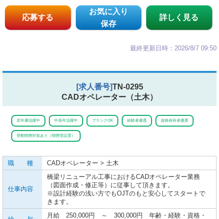
お気に入り
応募する
詳しく見る
保存
最終更新日時：2026/8/7 09:50
[求人番号]
TN-0295
CADオペレーター（土木）
若年層活躍中
中高年活躍中
ブランクOK
経験者優遇
資格保有者優遇
受動喫煙対策あり（喫煙室設置）
職 種
CADオペレーター > 土木
橋梁リニューアル工事におけるCADオペレーター業務
（図面作成・修正等）に従事して頂きます。
仕事内容
※設計経験の浅い方でもOJTのもと安心してスタートで
きます。
月給 250,000円 ～ 300,000円 年齢・経験・資格・