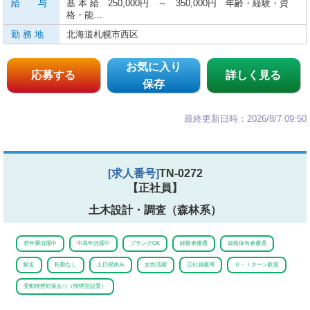
給 与
基 本 給 250,000円 ～ 350,000円 年齢・経験・資
格・能…
勤 務 地
北海道札幌市西区
お気に入り
応募する
詳しく見る
保存
最終更新日時：2026/8/7 09:50
[求人番号]
TN-0272
【正社員】
土木設計・調査（森林系）
若年層活躍中
中高年活躍中
ブランクOK
経験者優遇
資格保有者優遇
駅近
転勤なし
土日祝休み
女性活躍
正社員雇用
Ｕ・Ｉターン歓迎
受動喫煙対策あり（喫煙室設置）