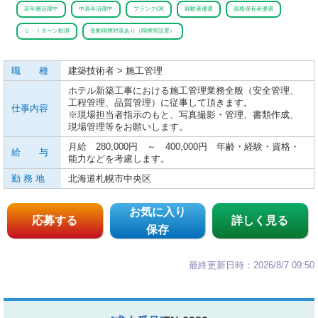
若年層活躍中
中高年活躍中
ブランクOK
経験者優遇
資格保有者優遇
Ｕ・Ｉターン歓迎
受動喫煙対策あり（喫煙室設置）
職 種
建築技術者 > 施工管理
ホテル新築工事における施工管理業務全般（安全管理、
工程管理、品質管理）に従事して頂きます。
仕事内容
※現場担当者指示のもと、写真撮影・管理、書類作成、
現場管理等をお願いします。
月給 280,000円 ～ 400,000円 年齢・経験・資格・
給 与
能力などを考慮します。
勤 務 地
北海道札幌市中央区
お気に入り
応募する
詳しく見る
保存
最終更新日時：2026/8/7 09:50