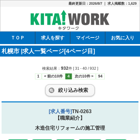
最終更新日：2026/8/7 ｜ 求人掲載数：1,629
キタワーク
ＴＯＰ
求人を探す
マイページ
お気に入り
札幌市 |求人一覧ページ[4ページ目]
932
検索結果：
件
[ 31 - 40 / 932 ]
1
< 前の10件
4
次の10件 >
94
絞り込み検索
[求人番号]
TN-0263
【職業紹介】
木造住宅リフォームの施工管理