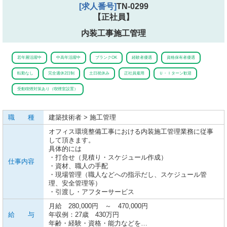
[求人番号]
TN-0299
【正社員】
内装工事施工管理
若年層活躍中
中高年活躍中
ブランクOK
経験者優遇
資格保有者優遇
転勤なし
完全週休2日制
土日祝休み
正社員雇用
Ｕ・Ｉターン歓迎
受動喫煙対策あり（喫煙室設置）
職 種
建築技術者 > 施工管理
オフィス環境整備工事における内装施工管理業務に従事
して頂きます。
具体的には
・打合せ（見積り・スケジュール作成）
仕事内容
・資材、職人の手配
・現場管理（職人などへの指示だし、スケジュール管
理、安全管理等）
・引渡し・アフターサービス
月給 280,000円 ～ 470,000円
給 与
年収例：27歳 430万円
年齢・経験・資格・能力などを…